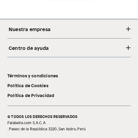
Nuestra empresa
Centro de ayuda
Acerca de nosotros
Sostenibilidad
Cambios y devoluciones
Tiendas
Términos y condiciones
Libro de reclamaciones
Tecnología Pillow Walk
Política de Cookies
Política de Privacidad
© TODOS LOS DERECHOS RESERVADOS
Falabella.com S.A.C. A
. Paseo de la República 3220, San Isidro, Perú