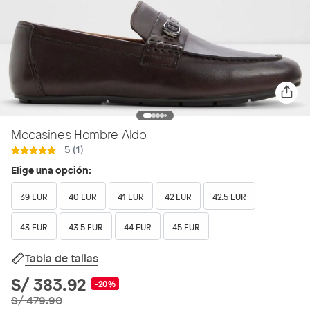
Mocasines Hombre Aldo
5 (1)
Elige una opción:
39 EUR
40 EUR
41 EUR
42 EUR
42.5 EUR
43 EUR
43.5 EUR
44 EUR
45 EUR
Tabla de tallas
S/ 383.92
-20%
S/ 479.90