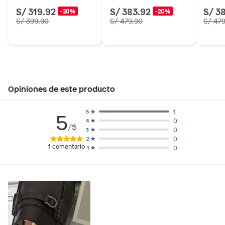
S/ 319.92
S/ 383.92
S/ 3
-20%
-20%
S/ 399.90
S/ 479.90
S/ 47
Opiniones de este producto
1
5
5
0
4
/5
0
3
0
2
1
comentario
0
1