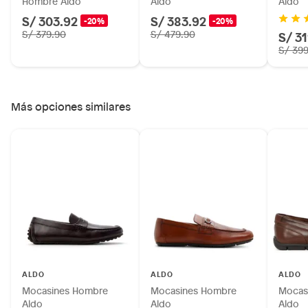
Hombre Aldo
Aldo
Aldo
S/ 303.92
S/ 383.92
-20%
-20%
S/ 379.90
S/ 479.90
S/ 3
S/ 39
Más opciones similares
ALDO
ALDO
ALDO
Mocasines Hombre
Mocasines Hombre
Mocas
Aldo
Aldo
Aldo