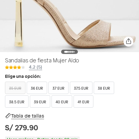
Sandalias de fiesta Mujer Aldo
4.2 (5)
Elige una opción:
35 EUR
36 EUR
37 EUR
37.5 EUR
38 EUR
38.5 EUR
39 EUR
40 EUR
41 EUR
Tabla de tallas
S/ 279.90