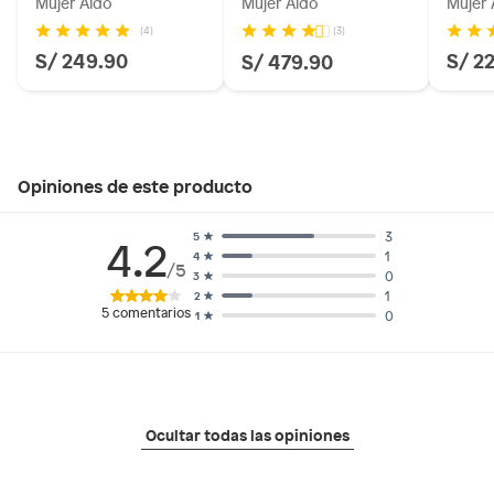
Mujer Aldo
Mujer Aldo
Mujer 
(4)
(3)
S/ 249.90
S/ 2
S/ 479.90
Opiniones de este producto
3
5
4.2
1
4
/5
0
3
1
2
5
comentarios
0
1
Ocultar todas las opiniones