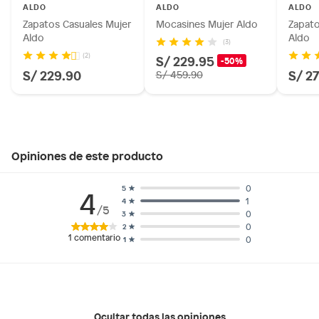
ALDO
ALDO
ALDO
Zapatos Casuales Mujer
Mocasines Mujer Aldo
Zapato
Aldo
Aldo
(3)
(2)
S/ 229.95
-50%
S/ 229.90
S/ 2
S/ 459.90
Opiniones de este producto
0
5
4
1
4
/5
0
3
0
2
1
comentario
0
1
Ocultar todas las opiniones