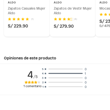
ALDO
ALDO
ALDO
Zapatos Casuales Mujer
Zapatos de Vestir Mujer
Mocasi
Aldo
Aldo
(1)
(6)
S/ 2
S/ 229.90
S/ 279.90
S/ 47
Opiniones de este producto
0
5
4
1
4
/5
0
3
0
2
1
comentario
0
1