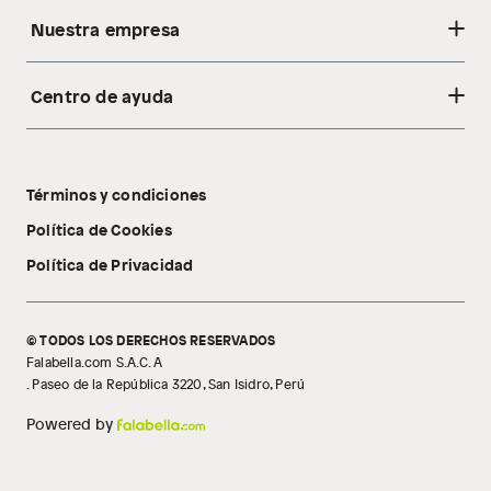
Nuestra empresa
Centro de ayuda
Acerca de nosotros
Sostenibilidad
Cambios y devoluciones
Tiendas
Términos y condiciones
Libro de reclamaciones
Tecnología Pillow Walk
Política de Cookies
Política de Privacidad
© TODOS LOS DERECHOS RESERVADOS
Falabella.com S.A.C. A
. Paseo de la República 3220, San Isidro, Perú
Powered by