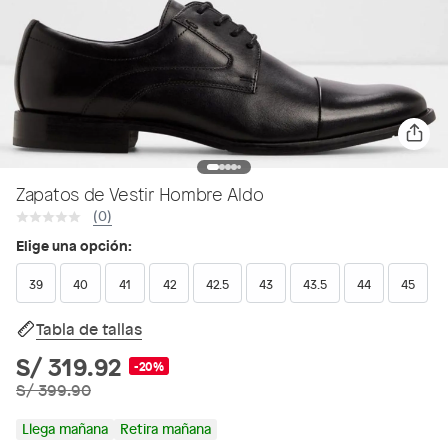
Zapatos de Vestir Hombre Aldo
(0)
Elige una opción:
39
40
41
42
42.5
43
43.5
44
45
Tabla de tallas
S/ 319.92
-20%
S/ 399.90
Llega mañana
Retira mañana