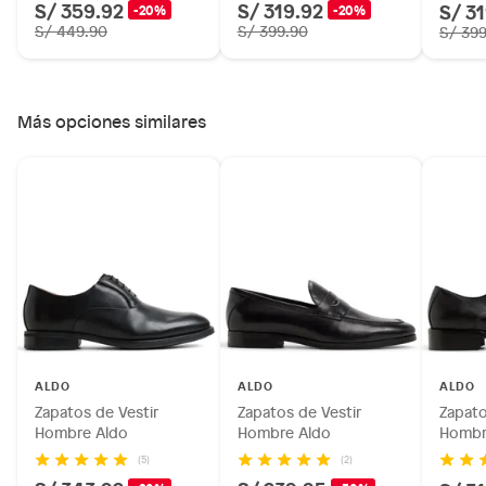
S/ 359.92
S/ 319.92
S/ 3
-20%
-20%
S/ 449.90
S/ 399.90
S/ 39
Más opciones similares
ALDO
ALDO
ALDO
Zapatos de Vestir
Zapatos de Vestir
Zapato
Hombre Aldo
Hombre Aldo
Hombr
(5)
(2)