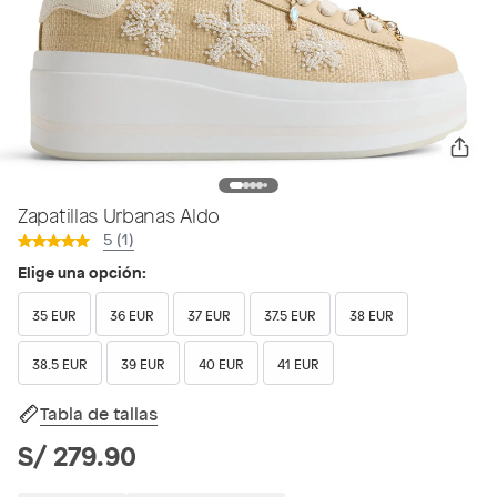
Zapatillas Urbanas Aldo
5 (1)
Elige una opción:
35 EUR
36 EUR
37 EUR
37.5 EUR
38 EUR
38.5 EUR
39 EUR
40 EUR
41 EUR
Tabla de tallas
S/ 279.90