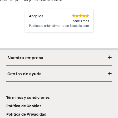
Angelica
hace 1 mes
Publicado originalmente en
falabella.com
Nuestra empresa
Centro de ayuda
Acerca de nosotros
Sostenibilidad
Cambios y devoluciones
Tiendas
Términos y condiciones
Libro de reclamaciones
Tecnología Pillow Walk
Política de Cookies
Política de Privacidad