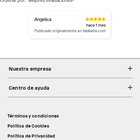
Ordenar por:
Mejores evaluaciones
Angelica
hace 1 mes
Publicado originalmente en
falabella.com
Nuestra empresa
Centro de ayuda
Acerca de nosotros
Sostenibilidad
Cambios y devoluciones
Tiendas
Términos y condiciones
Libro de reclamaciones
Tecnología Pillow Walk
Política de Cookies
Política de Privacidad