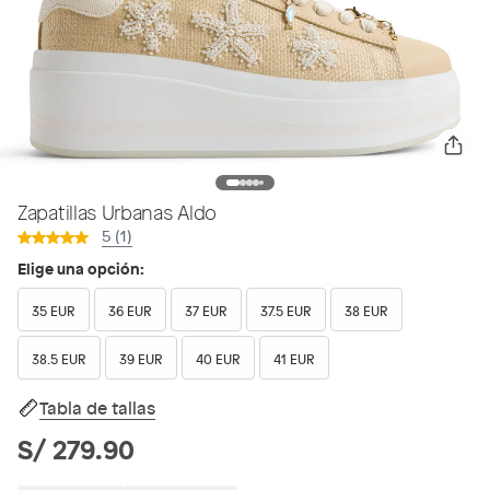
Zapatillas Urbanas Aldo
5 (1)
Elige una opción:
35 EUR
36 EUR
37 EUR
37.5 EUR
38 EUR
38.5 EUR
39 EUR
40 EUR
41 EUR
Tabla de tallas
S/ 279.90