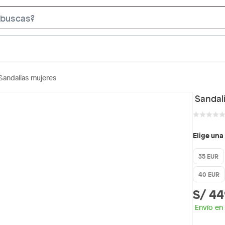
S
e
a
r
c
Sandalias mujeres
h
B
Sandal
a
r
Elige una
35 EUR
40 EUR
S/ 44
Envío en