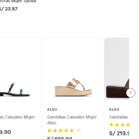
Botas Mujer Sybilla
S/ 23.97
ALDO
ALDO
as Casuales Mujer
Sandalias Casuales Mujer
Sandalias Muje
Aldo
9.90
(1)
S/ 219.90
S/ 199.90