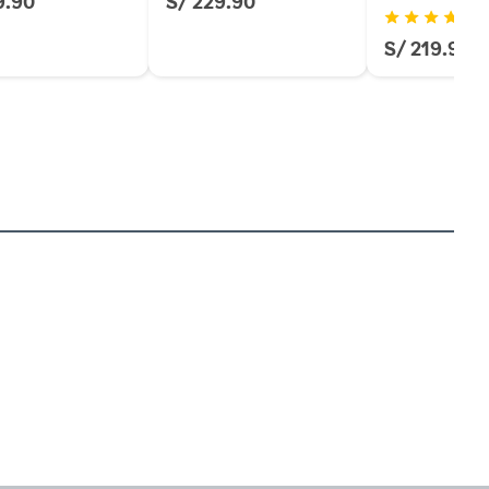
9.90
S/ 229.90
(7
S/ 219.90