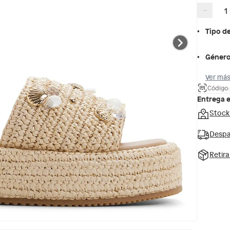
−
Tipo d
Géner
Ver más
Código
Entrega 
Stock
Despa
Retir