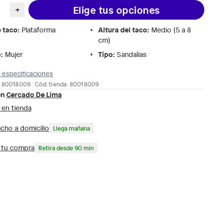
Elige tus opciones
+
e taco
:
Altura del taco
:
Plataforma
Medio (5 a 8
cm)
o
:
Tipo
:
Mujer
Sandalias
 especificaciones
: 80018009
Cód. tienda: 80018009
en
Cercado De Lima
 en tienda
cho a domicilio
Llega mañana
a tu compra
Retira desde 90 min