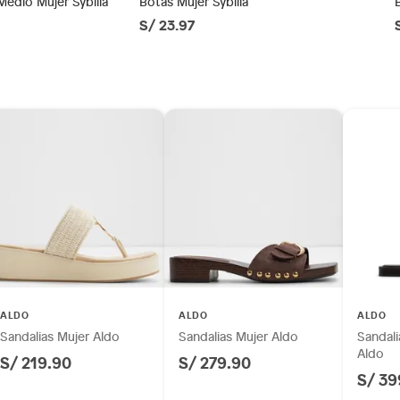
Medio Mujer Sybilla
Botas Mujer Sybilla
S/ 23.97
ésticos, tecnología, línea blanca, colchones, muebles,
orma
inión
os, suplementos alimenticios, vitaminas.
as de baño con señales de uso, sin empaques, etiquetas o
as
ALDO
ALDO
ALDO
(5 a 8 cm)
Sandalias Mujer Aldo
Sandalias Mujer Aldo
Sandali
Aldo
S/ 219.90
S/ 279.90
S/ 39