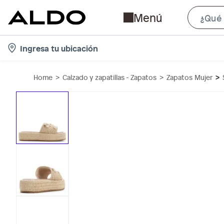
Menú
l
Ingresa tu ubicación
o
c
Home
Calzado y zapatillas - Zapatos
Zapatos Mujer
a
t
i
o
n
-
i
c
o
n