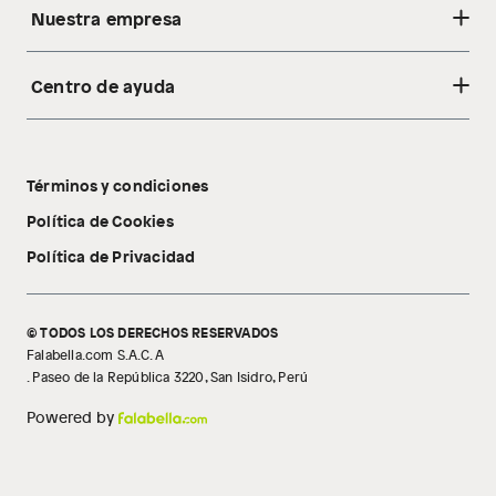
Nuestra empresa
Centro de ayuda
Acerca de nosotros
Sostenibilidad
Cambios y devoluciones
Tiendas
Términos y condiciones
Libro de reclamaciones
Tecnología Pillow Walk
Política de Cookies
Política de Privacidad
© TODOS LOS DERECHOS RESERVADOS
Falabella.com S.A.C. A
. Paseo de la República 3220, San Isidro, Perú
Powered by