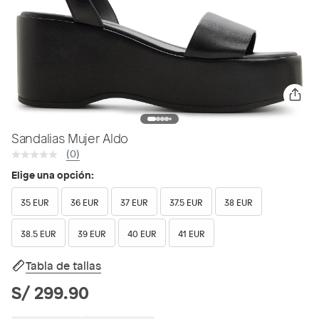
Sandalias Mujer Aldo
(0)
Elige una opción:
35 EUR
36 EUR
37 EUR
37.5 EUR
38 EUR
38.5 EUR
39 EUR
40 EUR
41 EUR
Tabla de tallas
S/ 299.90