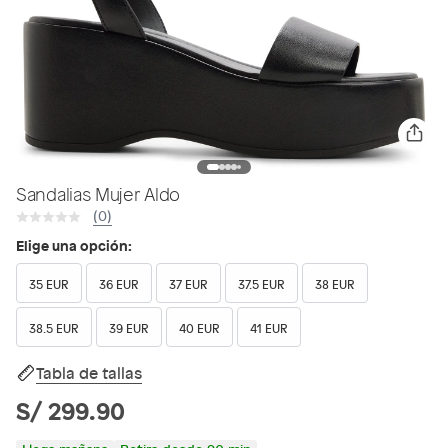
Sandalias Mujer Aldo
(0)
Elige una opción:
35 EUR
36 EUR
37 EUR
37.5 EUR
38 EUR
38.5 EUR
39 EUR
40 EUR
41 EUR
Tabla de tallas
S/ 299.90