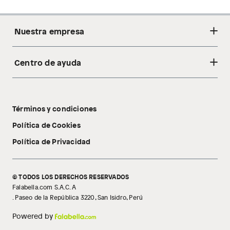
Nuestra empresa
Centro de ayuda
Acerca de nosotros
Sostenibilidad
Cambios y devoluciones
Tiendas
Términos y condiciones
Libro de reclamaciones
Tecnología Pillow Walk
Política de Cookies
Política de Privacidad
© TODOS LOS DERECHOS RESERVADOS
Falabella.com S.A.C. A
. Paseo de la República 3220, San Isidro, Perú
Powered by