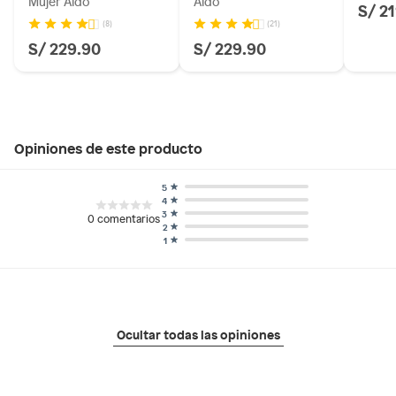
Mujer Aldo
Aldo
S/ 2
(8)
(21)
S/ 229.90
S/ 229.90
Opiniones de este producto
5
4
3
0
comentarios
2
1
Ocultar todas las opiniones