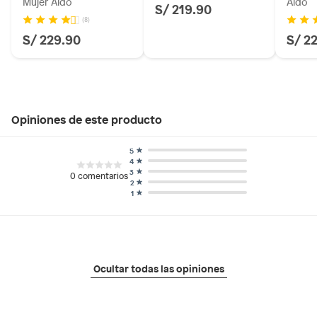
Mujer Aldo
Aldo
S/ 219.90
(8)
S/ 229.90
S/ 2
Opiniones de este producto
5
4
3
0
comentarios
2
1
Ocultar todas las opiniones