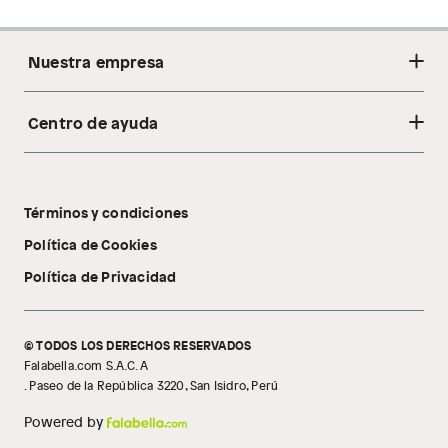
Nuestra empresa
Centro de ayuda
Acerca de nosotros
Sostenibilidad
Cambios y devoluciones
Tiendas
Términos y condiciones
Libro de reclamaciones
Tecnología Pillow Walk
Política de Cookies
Política de Privacidad
© TODOS LOS DERECHOS RESERVADOS
Falabella.com S.A.C. A
. Paseo de la República 3220, San Isidro, Perú
Powered by