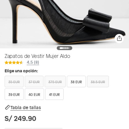
Zapatos de Vestir Mujer Aldo
4.5 (8)
Elige una opción:
35 EUR
37 EUR
37.5 EUR
38 EUR
38.5 EUR
39 EUR
40 EUR
41 EUR
Tabla de tallas
S/ 249.90