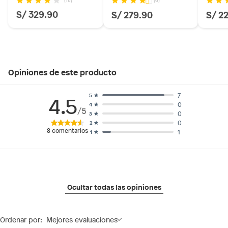
(16)
(6)
S/ 329.90
S/ 279.90
S/ 2
Opiniones de este producto
7
5
4.5
0
4
/5
0
3
0
2
8
comentarios
1
1
Ocultar todas las opiniones
Ordenar por:
Mejores evaluaciones