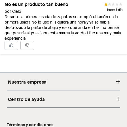
No es un producto tan bueno
hace 1 día
por Cielo
Durante la primera usada de zapatos se rompió el tacón en la
primera usada No lo use ni siquiera una hora y ya se había
destrozado la parte de abajo y eso que anda en taxi no pensé
que pasaría algo así con esta marca la verdad fue una muy mala
experiencia
Nuestra empresa
Centro de ayuda
Acerca de nosotros
Sostenibilidad
Cambios y devoluciones
Tiendas
Términos y condiciones