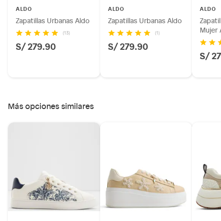
Licores y cigarros electrónicos.
ALDO
ALDO
ALDO
Zapatillas Urbanas Aldo
Zapatillas Urbanas Aldo
Zapati
Mujer 
(13)
(1)
S/ 279.90
S/ 279.90
S/ 2
Más opciones similares