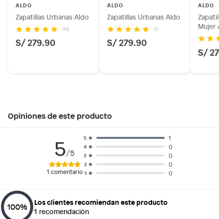
ALDO
ALDO
ALDO
Zapatillas Urbanas Aldo
Zapatillas Urbanas Aldo
Zapati
Mujer 
(13)
(1)
S/ 279.90
S/ 279.90
S/ 2
Opiniones de este producto
1
5
5
0
4
/5
0
3
0
2
1
comentario
0
1
Los clientes recomiendan este producto
100
%
1
recomendación