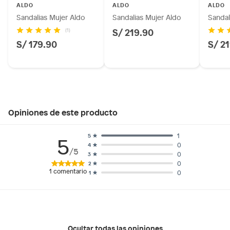
ALDO
ALDO
ALDO
Sandalias Mujer Aldo
Sandalias Mujer Aldo
Sandal
S/ 219.90
(1)
S/ 179.90
S/ 2
Opiniones de este producto
1
5
5
0
4
/5
0
3
0
2
1
comentario
0
1
Ocultar todas las opiniones