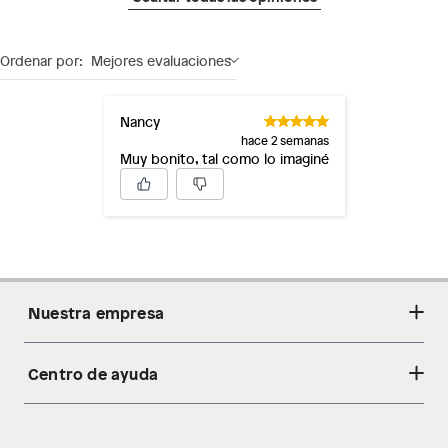
Ordenar por:
Mejores evaluaciones
Nancy
hace 2 semanas
Muy bonito, tal como lo imaginé
Nuestra empresa
Centro de ayuda
Acerca de nosotros
Sostenibilidad
Cambios y devoluciones