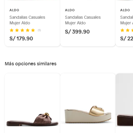
Licores y cigarros electrónicos.
ALDO
ALDO
ALDO
Sandalias Casuales
Sandalias Casuales
Sandal
Mujer Aldo
Mujer Aldo
Mujer 
S/ 399.90
(5)
S/ 179.90
S/ 2
Más opciones similares