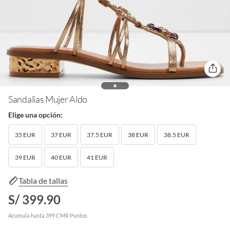
Sandalias Mujer Aldo
Elige una opción:
35 EUR
37 EUR
37.5 EUR
38 EUR
38.5 EUR
39 EUR
40 EUR
41 EUR
Tabla de tallas
S/ 399.90
Acumula hasta 399 CMR Puntos