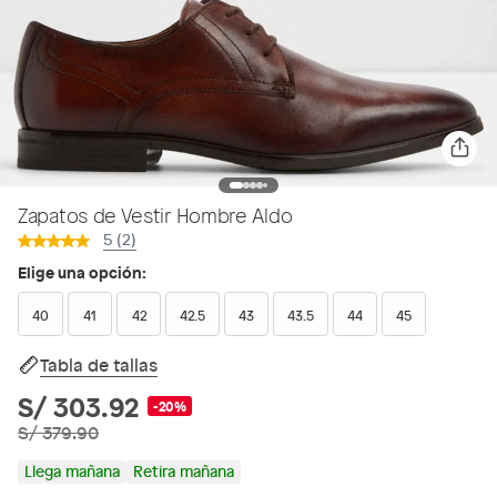
Zapatos de Vestir Hombre Aldo
5 (2)
Elige una opción:
40
41
42
42.5
43
43.5
44
45
Tabla de tallas
S/ 303.92
-20%
S/ 379.90
Llega mañana
Retira mañana