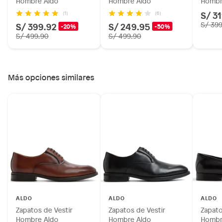
Hombre Aldo
Hombre Aldo
Hombr
S/ 3
(1)
(6)
S/ 399.92
S/ 249.95
S/ 39
-20%
-50%
S/ 499.90
S/ 499.90
Más opciones similares
ALDO
ALDO
ALDO
Zapatos de Vestir
Zapatos de Vestir
Zapato
Hombre Aldo
Hombre Aldo
Hombr