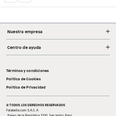
Nuestra empresa
Centro de ayuda
Acerca de nosotros
Sostenibilidad
Cambios y devoluciones
Tiendas
Términos y condiciones
Libro de reclamaciones
Tecnología Pillow Walk
Política de Cookies
Política de Privacidad
© TODOS LOS DERECHOS RESERVADOS
Falabella.com S.A.C. A
. Paseo de la República 3220, San Isidro, Perú