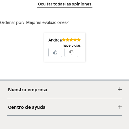
Ocultar todas las opiniones
Ordenar por:
Mejores evaluaciones
Andrea
hace 5 días
Nuestra empresa
Centro de ayuda
Acerca de nosotros
Sostenibilidad
Cambios y devoluciones