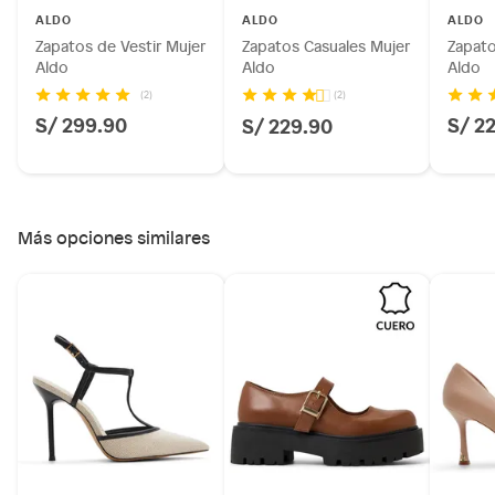
Licores y cigarros electrónicos.
ALDO
ALDO
ALDO
Zapatos de Vestir Mujer
Zapatos Casuales Mujer
Zapato
Aldo
Aldo
Aldo
(2)
(2)
S/ 299.90
S/ 2
S/ 229.90
Más opciones similares