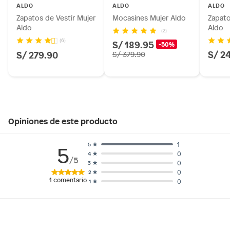
ALDO
ALDO
ALDO
Zapatos de Vestir Mujer
Mocasines Mujer Aldo
Zapato
Aldo
Aldo
(2)
(6)
S/ 189.95
-50%
S/ 2
S/ 279.90
S/ 379.90
Opiniones de este producto
1
5
5
0
4
/5
0
3
0
2
1
comentario
0
1