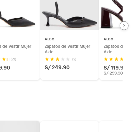
ALDO
ALDO
 de Vestir Mujer
Zapatos de Vestir Mujer
Zapatos de Ves
Aldo
Aldo
(2)
(21)
(4
S/ 249.90
9.90
S/ 119.96
-
S/ 299.90