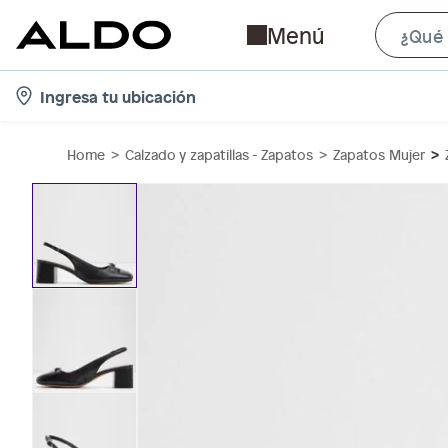
Menú
l
Ingresa tu ubicación
o
c
Home
Calzado y zapatillas - Zapatos
Zapatos Mujer
a
t
i
o
n
-
i
c
o
n