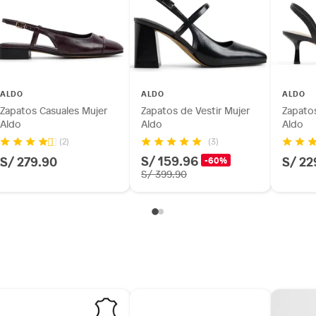
 de vestir
ALDO
ALDO
ALDO
(5 a 8 cm)
Zapatos Casuales Mujer
Zapatos de Vestir Mujer
Zapatos
Aldo
Aldo
Aldo
(3)
(2)
S/ 159.96
S/ 279.90
S/ 22
-60%
S/ 399.90