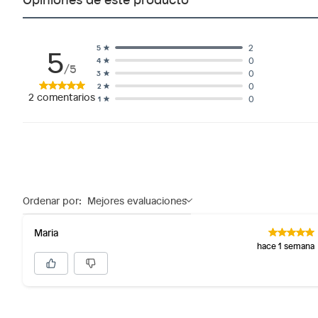
5
2
5
0
4
/5
0
3
0
2
2
comentarios
0
1
Ordenar por:
Mejores evaluaciones
Maria
hace 1 semana