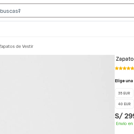
S
e
a
r
c
Zapatos de Vestir
h
B
Zapatos
a
r
Elige una
35 EUR
40 EUR
S/ 29
Envío en