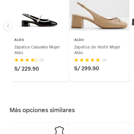
sellos.
Tipo
Zapatos
Alimentos, bebidas, fórmulas y leches para bebés.
Productos hechos a medida.
Horma
Normal
Pinturas de color a pedido.
Plantas.
ALDO
ALDO
Productos que hayan sido previamente instalados.
Altura del taco
Medio 
Zapatos Casuales Mujer
Zapatos de Vestir Mujer
Baterías de auto.
Aldo
Aldo
Motocicletas y bicicletas motorizadas.
(1)
(2)
S/ 299.90
S/ 229.90
Licores y cigarros electrónicos.
Más opciones similares