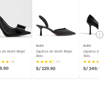
ALDO
ALDO
 de Vestir Mujer
Zapatos de Vestir Mujer
Zapatos de Ves
Aldo
Aldo
(6)
(21)
(9
9.90
S/ 229.90
S/ 249.90