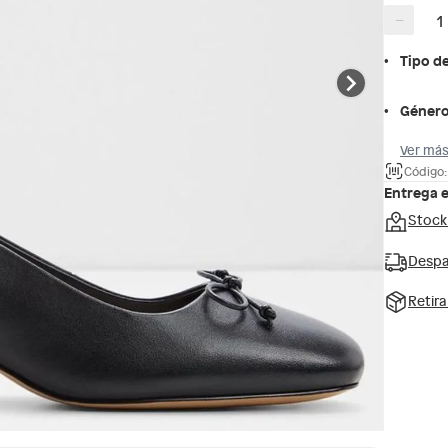
−
Tipo d
Géner
Ver más
Código
Entrega 
Stock
Despa
Retir