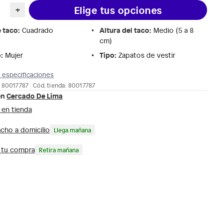
Elige tus opciones
+
e taco
:
Altura del taco
:
Cuadrado
Medio (5 a 8
cm)
o
:
Tipo
:
Mujer
Zapatos de vestir
 especificaciones
: 80017787
Cód. tienda: 80017787
en
Cercado De Lima
 en tienda
cho a domicilio
Llega mañana
a tu compra
Retira mañana