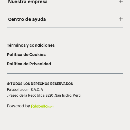
Nuestra empresa
Centro de ayuda
Acerca de nosotros
Sostenibilidad
Cambios y devoluciones
Tiendas
Términos y condiciones
Libro de reclamaciones
Tecnología Pillow Walk
Política de Cookies
Política de Privacidad
© TODOS LOS DERECHOS RESERVADOS
Falabella.com S.A.C. A
. Paseo de la República 3220, San Isidro, Perú
Powered by