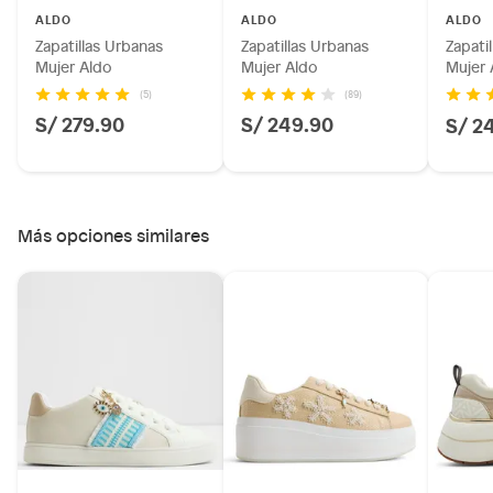
Licores y cigarros electrónicos.
ALDO
ALDO
ALDO
Zapatillas Urbanas
Zapatillas Urbanas
Zapati
Mujer Aldo
Mujer Aldo
Mujer 
(5)
(89)
S/ 279.90
S/ 249.90
S/ 2
Más opciones similares