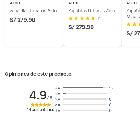
ALDO
ALDO
ALDO
Zapatillas Urbanas Aldo
Zapatillas Urbanas Aldo
Zapati
Mujer 
S/ 279.90
(1)
S/ 279.90
S/ 2
Opiniones de este producto
13
5
4.9
1
4
/5
0
3
0
2
14
comentarios
0
1