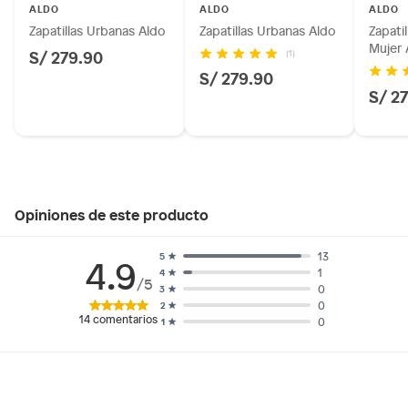
ALDO
ALDO
ALDO
Zapatillas Urbanas Aldo
Zapatillas Urbanas Aldo
Zapati
Mujer 
S/ 279.90
(1)
S/ 279.90
S/ 2
Opiniones de este producto
13
5
4.9
1
4
/5
0
3
0
2
14
comentarios
0
1