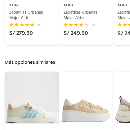
Licores y cigarros electrónicos.
ALDO
ALDO
ALDO
Zapatillas Urbanas
Zapatillas Urbanas
Zapati
Mujer Aldo
Mujer Aldo
Mujer 
(5)
(89)
S/ 279.90
S/ 249.90
S/ 2
Más opciones similares