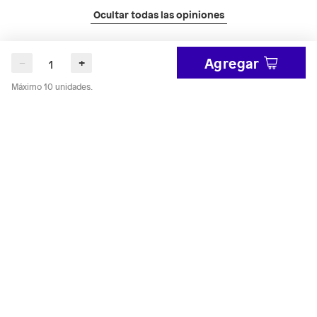
Ocultar todas las opiniones
Ordenar por:
Mejores evaluaciones
Agregar
−
+
Máximo 10 unidades.
Yesica
hace 6 días
Corina
hace 1 mes
Yeni
hace 3 meses
De mala calidad