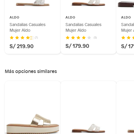
Motocicletas y bicicletas motorizadas.
Licores y cigarros electrónicos.
ALDO
ALDO
ALDO
Sandalias Casuales
Sandalias Casuales
Sandal
Mujer Aldo
Mujer Aldo
Mujer 
(5)
(7)
S/ 179.90
S/ 219.90
S/ 1
Más opciones similares