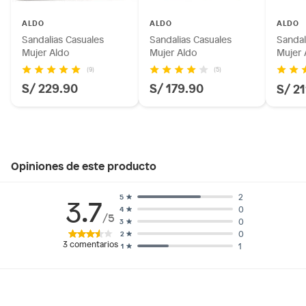
ALDO
ALDO
ALDO
Sandalias Casuales
Sandalias Casuales
Sandal
Mujer Aldo
Mujer Aldo
Mujer 
(9)
(5)
S/ 229.90
S/ 179.90
S/ 2
Opiniones de este producto
2
5
3.7
0
4
/5
0
3
0
2
3
comentarios
1
1