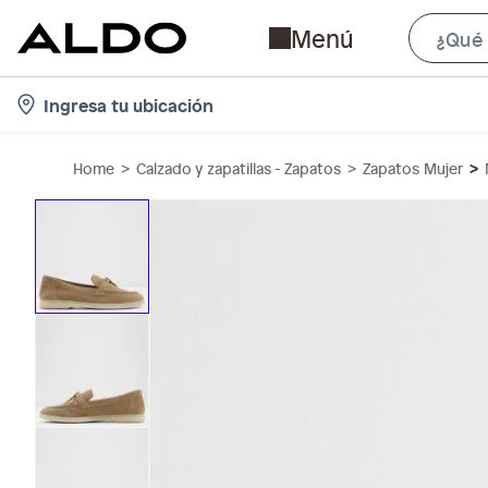
Menú
l
Ingresa tu ubicación
o
c
Home
Calzado y zapatillas - Zapatos
Zapatos Mujer
a
t
i
o
n
-
i
c
o
n