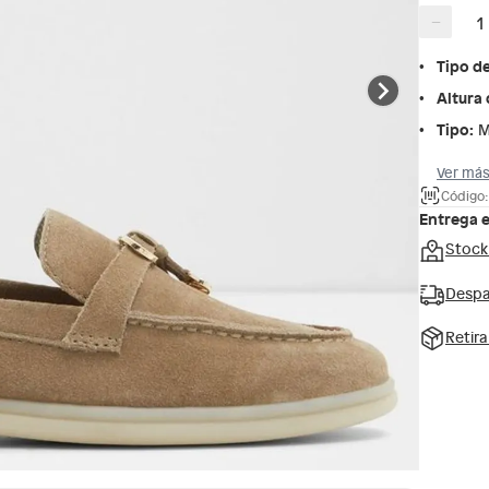
−
Tipo d
Altura 
Tipo
:
M
Ver más
Código:
Entrega 
Stock
Despa
Retir