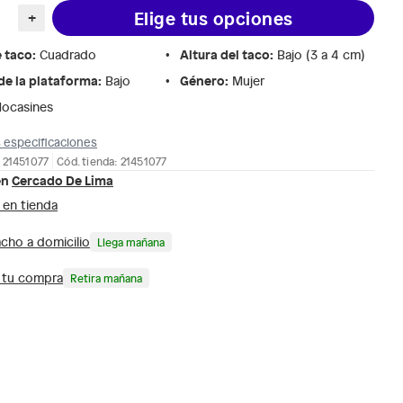
Elige tus opciones
+
e taco
:
Altura del taco
:
Cuadrado
Bajo (3 a 4 cm)
de la plataforma
:
Género
:
Bajo
Mujer
ocasines
 especificaciones
 21451077
Cód. tienda: 21451077
en
Cercado De Lima
 en tienda
cho a domicilio
Llega mañana
a tu compra
Retira mañana