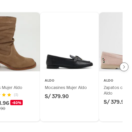
ALDO
ALDO
s Mujer Aldo
Mocasines Mujer Aldo
Zapatos casua
Aldo
S/ 379.90
(3)
S/ 379.90
1.96
-60%
.90