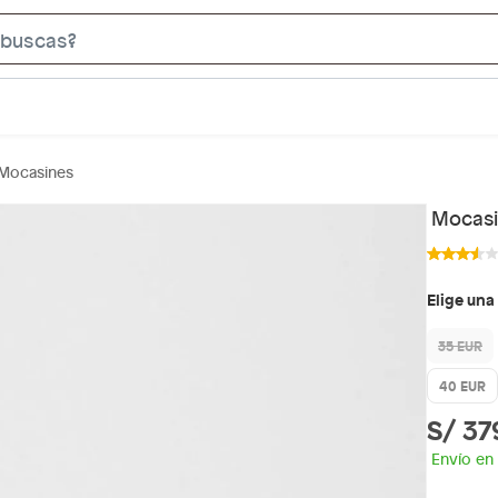
S
e
a
r
c
Mocasines
h
B
Mocasi
a
r
Elige una
35 EUR
40 EUR
S/ 37
Envío en