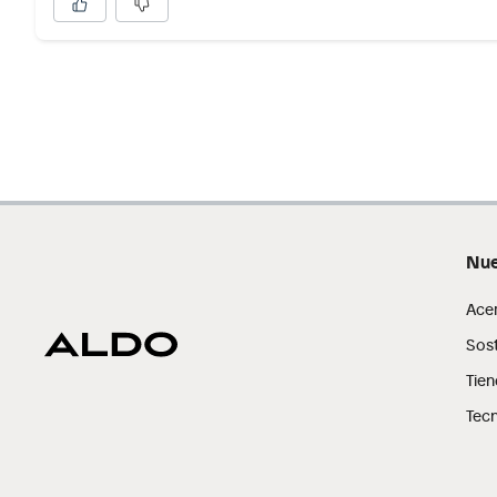
Nue
Ace
Sost
Tien
Tecn