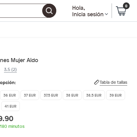
0
Hola
,
Inicia sesión
nes Mujer Aldo
3.5 (2)
 opción:
Tabla de tallas
36 EUR
37 EUR
37.5 EUR
38 EUR
38.5 EUR
39 EUR
41 EUR
9.90
 180 minutos