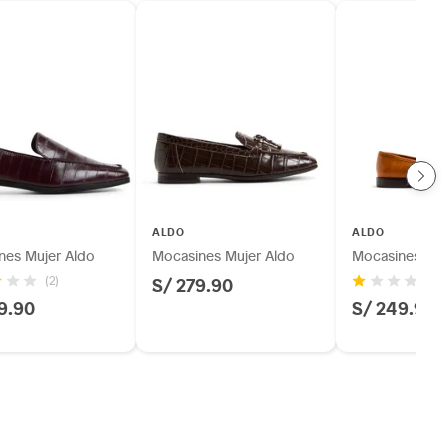
ALDO
ALDO
nes Mujer Aldo
Mocasines Mujer Aldo
Mocasines Muj
S/ 279.90
(2)
(
9.90
S/ 249.90