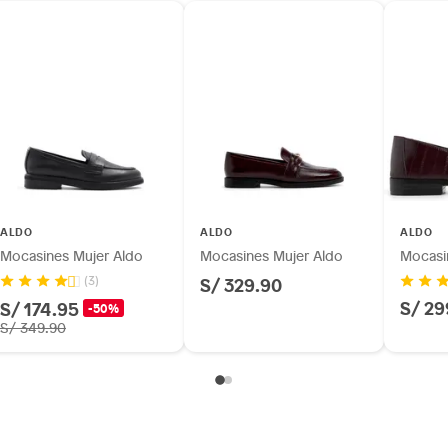
do
os, suplementos alimenticios, vitaminas.
S-IN307
as de baño con señales de uso, sin empaques, etiquetas o
ALDO
ALDO
ALDO
Mocasines Mujer Aldo
Mocasines Mujer Aldo
Mocasi
S/ 329.90
(3)
S/ 29
S/ 174.95
-50%
S/ 349.90
 a 4 cm)