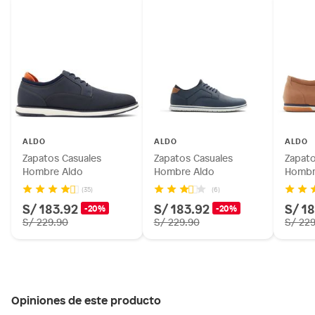
ALDO
ALDO
ALDO
Zapatos Casuales
Zapatos Casuales
Zapato
Hombre Aldo
Hombre Aldo
Hombr
(35)
(6)
S/ 183.92
S/ 183.92
S/ 1
-20%
-20%
S/ 229.90
S/ 229.90
S/ 22
Opiniones de este producto