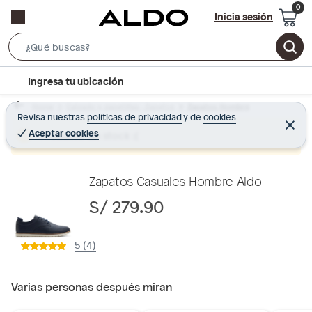
Inicia sesión
S
e
l
Ingresa tu ubicación
a
o
r
Home
Calzado y zapatillas - Zapatos
Zapatos Hombre
c
Revisa nuestras
políticas de privacidad
y
de
cookies
c
C
a
e
Aceptar cookies
Producto sin stock :(
h
r
t
r
B
a
i
r
a
o
Zapatos Casuales Hombre Aldo
r
n
S/ 279.90
-
i
5 (4)
c
o
n
Varias personas después miran