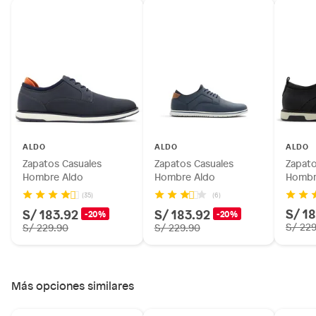
ALDO
ALDO
ALDO
Zapatos Casuales
Zapatos Casuales
Zapato
Hombre Aldo
Hombre Aldo
Hombr
(35)
(6)
S/ 1
S/ 183.92
S/ 183.92
-20%
-20%
S/ 22
S/ 229.90
S/ 229.90
Más opciones similares