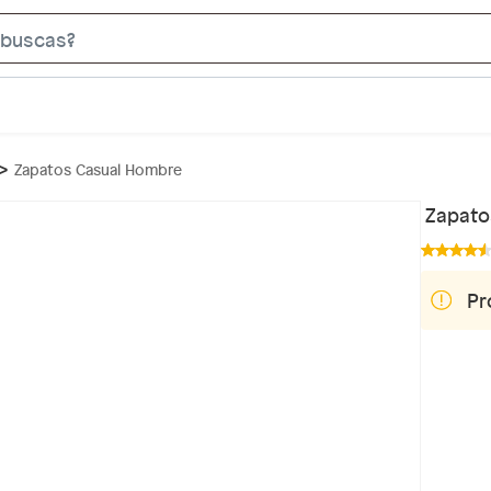
S
e
a
r
c
Zapatos Casual Hombre
h
B
Zapato
a
r
Pr