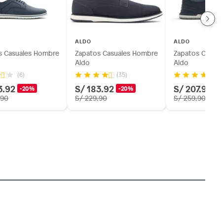
ALDO
ALDO
s Casuales Hombre
Zapatos Casuales Hombre
Zapatos Casua
Aldo
Aldo
(6)
(35)
(2
3.92
S/ 183.92
S/ 207.92
-20%
-20%
-
.90
S/ 229.90
S/ 259.90