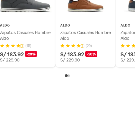
ésticos, tecnología, línea blanca, colchones, muebles,
es
inión
ALDO
ALDO
ALDO
Zapatos Casuales Hombre
Zapatos Casuales Hombre
Zapato
001
Aldo
Aldo
Aldo
(15)
(29)
os, suplementos alimenticios, vitaminas.
S/ 183.92
S/ 183.92
S/ 18
-20%
-20%
Bajos
S/ 229.90
S/ 229.90
S/ 229
as de baño con señales de uso, sin empaques, etiquetas o
e