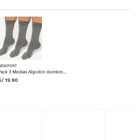
NEWPORT
Pack 3 Medias Algodón Hombre
Newport
S/ 19.90