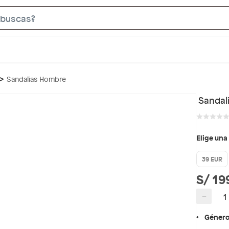
S
e
a
r
c
Sandalias Hombre
h
B
Sandal
a
r
Elige una
39 EUR
S/ 19
−
Géner