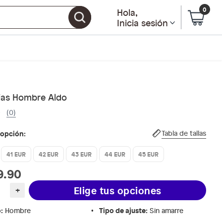
0
Hola
,
Inicia sesión
ias Hombre Aldo
(0)
 opción:
Tabla de tallas
41 EUR
42 EUR
43 EUR
44 EUR
45 EUR
9.90
Elige tus opciones
+
o
:
Tipo de ajuste
:
Hombre
Sin amarre