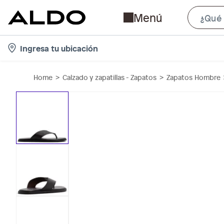
Menú
l
Ingresa tu ubicación
o
c
Home
Calzado y zapatillas - Zapatos
Zapatos Hombre
a
t
i
o
n
-
i
c
o
n