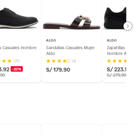
ALDO
ALDO
s Casuales Hombre
Sandalias Casuales Mujer
Zapatillas Urb
Aldo
Hombre Aldo
(11)
(4)
3.92
S/ 223.92
S/ 179.90
-20%
.90
S/ 279.90