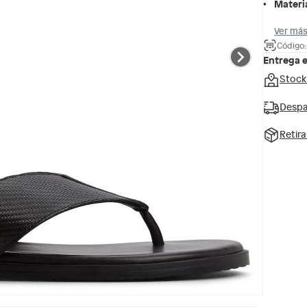
Materi
Ver más
Código:
Entrega 
Stock
Despa
Retir