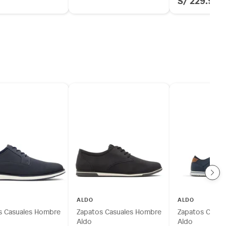
S/ 229.90
ALDO
ALDO
s Casuales Hombre
Zapatos Casuales Hombre
Zapatos Casua
Aldo
Aldo