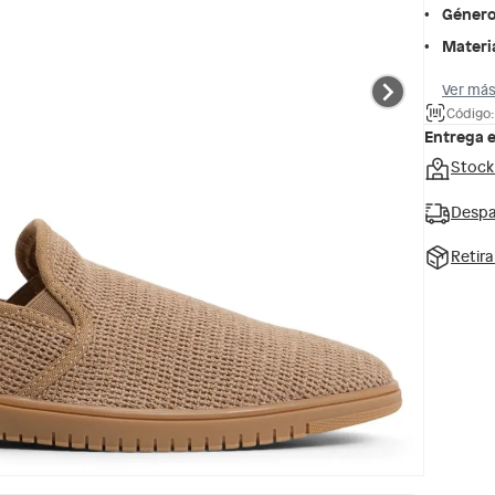
Géner
Materi
Ver más
Código:
Entrega 
Stock
Despa
Retir