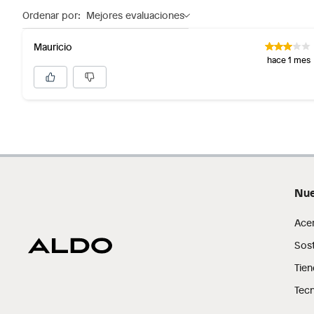
Ordenar por:
Mejores evaluaciones
Mauricio
hace 1 mes
Nue
Ace
Sost
Tien
Tecn