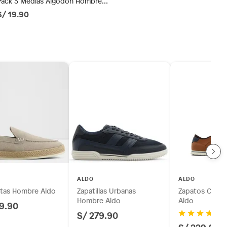
Pack 3 Medias Algodón Hombre
Newport
S/ 19.90
ALDO
ALDO
atas Hombre Aldo
Zapatillas Urbanas
Zapatos Casua
Hombre Aldo
Aldo
9.90
S/ 279.90
(2