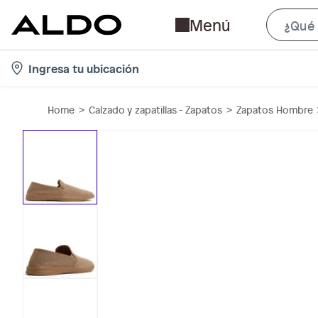
Menú
l
Ingresa tu ubicación
o
c
Home
Calzado y zapatillas - Zapatos
Zapatos Hombre
a
t
i
o
n
-
i
c
o
n