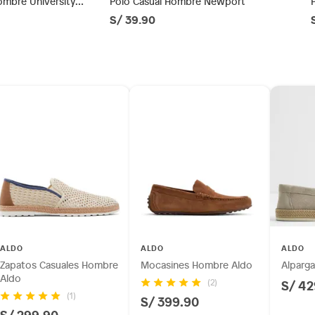
ombre University
Polo Casual Hombre Newport
S/ 39.90
ésticos, tecnología, línea blanca, colchones, muebles,
tas
inión
rre
os, suplementos alimenticios, vitaminas.
BREEZE234
as de baño con señales de uso, sin empaques, etiquetas o
e
ALDO
ALDO
ALDO
Zapatos Casuales Hombre
Mocasines Hombre Aldo
Alparg
Aldo
S/ 42
(2)
(1)
S/ 399.90
S/ 299.90