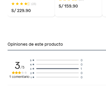
(23)
S/ 159.90
S/ 229.90
Opiniones de este producto
3
0
5
0
4
/5
1
3
0
2
1
comentario
0
1