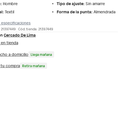
o
:
Tipo de ajuste
:
Hombre
Sin amarre
al
:
Forma de la punta
:
Textil
Almendrada
 especificaciones
 21397449
Cód. tienda: 21397449
en
Cercado De Lima
 en tienda
cho a domicilio
Llega mañana
a tu compra
Retira mañana