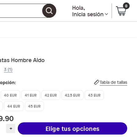
0
Hola
,
Inicia sesión
atas Hombre Aldo
3 (1)
 opción:
Tabla de tallas
40 EUR
41 EUR
42 EUR
42.5 EUR
43 EUR
44 EUR
45 EUR
9.90
Elige tus opciones
+