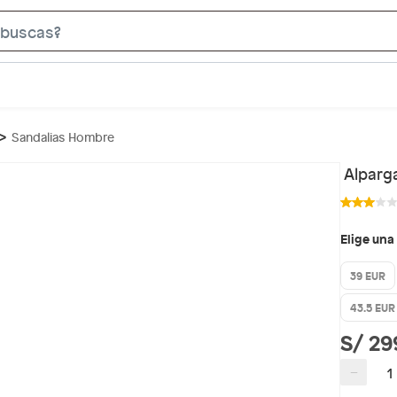
S
e
a
r
c
Sandalias Hombre
h
B
Alparg
a
r
Elige una
39 EUR
43.5 EUR
S/ 29
−