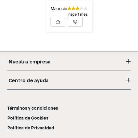
Mauricio
hace 1 mes
Nuestra empresa
Centro de ayuda
Acerca de nosotros
Sostenibilidad
Cambios y devoluciones
Tiendas
Términos y condiciones
Libro de reclamaciones
Tecnología Pillow Walk
Política de Cookies
Política de Privacidad