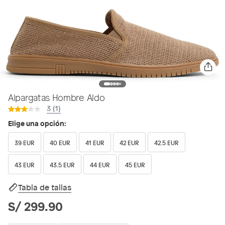
Alpargatas Hombre Aldo
3 (1)
Elige una opción:
39 EUR
40 EUR
41 EUR
42 EUR
42.5 EUR
43 EUR
43.5 EUR
44 EUR
45 EUR
Tabla de tallas
S/ 299.90