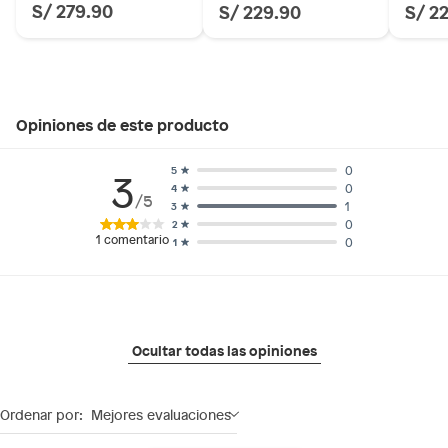
S/ 279.90
S/ 229.90
S/ 2
Opiniones de este producto
0
5
3
0
4
/5
1
3
0
2
1
comentario
0
1
Ocultar todas las opiniones
Ordenar por:
Mejores evaluaciones