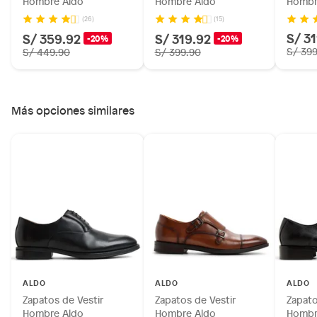
Hombre Aldo
Hombre Aldo
Hombr
(26)
(15)
S/ 3
S/ 359.92
S/ 319.92
-20%
-20%
S/ 39
S/ 449.90
S/ 399.90
Más opciones similares
ALDO
ALDO
ALDO
Zapatos de Vestir
Zapatos de Vestir
Zapato
Hombre Aldo
Hombre Aldo
Hombr