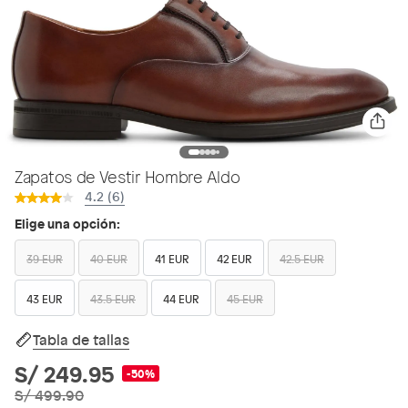
Zapatos de Vestir Hombre Aldo
4.2 (6)
Elige una opción:
39 EUR
40 EUR
41 EUR
42 EUR
42.5 EUR
43 EUR
43.5 EUR
44 EUR
45 EUR
Tabla de tallas
S/ 249.95
-50%
S/ 499.90