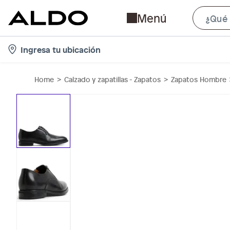
Menú
l
Ingresa tu ubicación
o
c
Home
Calzado y zapatillas - Zapatos
Zapatos Hombre
a
t
i
o
n
-
i
c
o
n