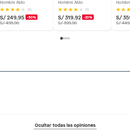
Hombre Aldo
Hombre Aldo
Hombre
(6)
(1)
S/ 249.95
S/ 319.92
S/ 35
-50%
-20%
S/ 499.90
S/ 399.90
S/ 449
Ocultar todas las opiniones