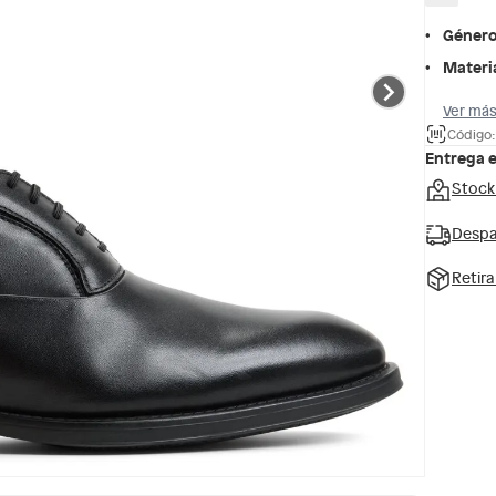
Géner
Materi
Ver más
Código:
Entrega 
Stock
Despa
Retir