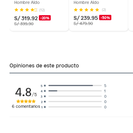
Hombre Aldo
Hombre Aldo
(2)
(12)
S/ 239.95
S/ 319.92
-50%
-20%
S/ 479.90
S/ 399.90
Opiniones de este producto
4.8
5
5
1
4
/5
0
3
0
2
6
comentarios
0
1