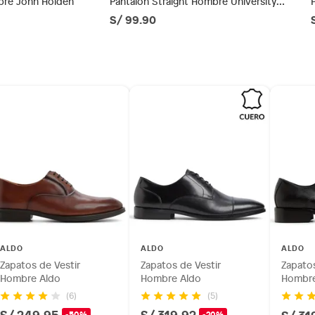
bre John Holden
Pantalón Straight Hombre University
Club
S/ 99.90
ésticos, tecnología, línea blanca, colchones, muebles,
inión
 de vestir
os, suplementos alimenticios, vitaminas.
es
as de baño con señales de uso, sin empaques, etiquetas o
NO001
rada
ALDO
ALDO
ALDO
Zapatos de Vestir
Zapatos de Vestir
Zapatos
Hombre Aldo
Hombre Aldo
Hombre
(6)
(5)
S/ 249.95
S/ 319.92
-50%
-20%