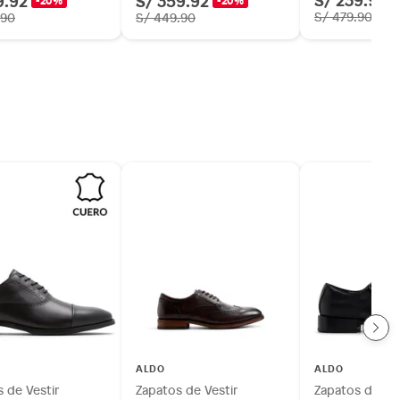
9.92
S/ 359.92
-20%
-20%
S/ 479.90
.90
S/ 449.90
ALDO
ALDO
 de Vestir
Zapatos de Vestir
Zapatos de Ves