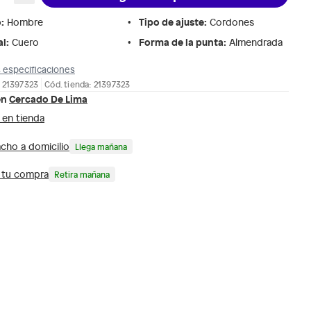
o
:
Tipo de ajuste
:
Hombre
Cordones
al
:
Forma de la punta
:
Cuero
Almendrada
 especificaciones
 21397323
Cód. tienda: 21397323
en
Cercado De Lima
 en tienda
cho a domicilio
Llega mañana
a tu compra
Retira mañana