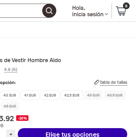
0
Hola
,
Inicia sesión
s de Vestir Hombre Aldo
4.8 (6)
 opción:
Tabla de tallas
40 EUR
41 EUR
42 EUR
42.5 EUR
43 EUR
43.5 EUR
45 EUR
3.92
-20%
90
Elige tus opciones
+