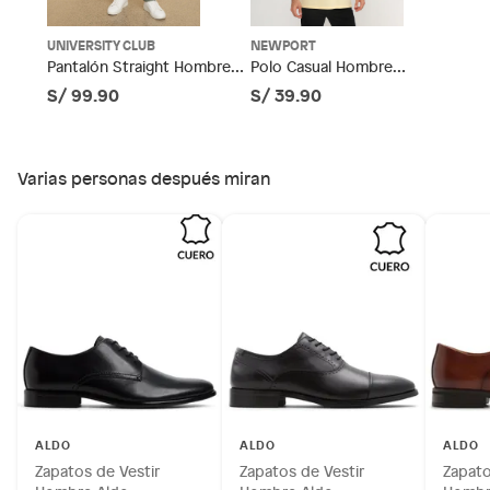
No se pueden devolver o cambiar bajo cambio de opinión
Productos de compra internacional.
UNIVERSITY CLUB
NEWPORT
Tipo de ajuste
Cordones
Pantalón Straight Hombre
Polo Casual Hombre
Productos comprados en Outlet Atocongo.
University Club
Newport
S/ 99.90
S/ 39.90
Productos perecibles como alimentos, bebidas,
medicamentos, suplementos alimenticios, vitaminas.
Modelo
SANTINO001
Productos digitales (descarga inmediata).
Varias personas después miran
Por motivos de salubridad, la ropa interior inferior y ropas de
Forma de la punta
Almendrada
baño con señales de uso, sin empaques, etiquetas o sellos.
Alimentos, bebidas, fórmulas y leches para bebés.
Productos hechos a medida.
Pinturas de color a pedido.
Plantas.
Productos que hayan sido previamente instalados.
Baterías de auto.
Motocicletas y bicicletas motorizadas.
Licores y cigarros electrónicos.
ALDO
ALDO
ALDO
Zapatos de Vestir
Zapatos de Vestir
Zapato