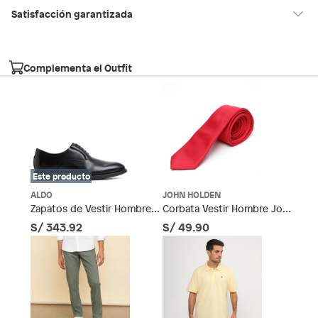
Hecho en
Suiza
Satisfacción garantizada
30 días desde que los recibes
La mayoría de los productos tienen
para hacer una devolución.
Condicion del
Nuevo
Complementa el Outfit
producto
Sin embargo, tenemos categorías que cuentan con plazos
diferentes, otras con restricciones y algunas que no se pueden
devolver ni cambiar. Conoce cuáles son:
Género
Hombre
Falabella, Tottus y otros vendedores
Productos vendidos por
tienen:
Horma
48 horas: cemento, mezclas de hormigón, morteros, yeso y
Normal
Este producto
otros productos para asfalto, hormigón, albañilería.
7 días: colchones y productos de combustión.
ALDO
JOHN HOLDEN
Material de la
Cuero
Zapatos de Vestir Hombre
Corbata Vestir Hombre John
Sodimac
Productos vendidos por
tienen:
plantilla
Aldo
Holden
S/ 343.92
S/ 49.90
48 horas: cemento, mezclas de hormigón, morteros, yeso y
otros productos para asfalto.
Material
Cuero
7 días: productos eléctricos o a combustión,
electrodomésticos, tecnología, línea blanca, colchones,
muebles, bicicletas y máquinas.
Tipo
Zapatos de vestir