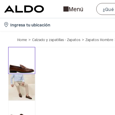
Menú
l
Ingresa tu ubicación
o
c
Home
Calzado y zapatillas - Zapatos
Zapatos Hombre
a
t
i
o
n
-
i
c
o
n