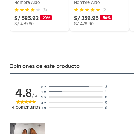
Hombre Aldo
Hombre Aldo
(3)
(2)
S/ 383.92
S/ 239.95
-20%
-50%
S/ 479.90
S/ 479.90
Opiniones de este producto
4.8
3
5
1
4
/5
0
3
0
2
4
comentarios
0
1