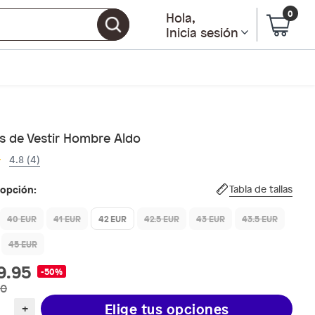
0
Hola
,
Inicia sesión
s de Vestir Hombre Aldo
4.8 (4)
 opción:
Tabla de tallas
40 EUR
41 EUR
42 EUR
42.5 EUR
43 EUR
43.5 EUR
45 EUR
9.95
-50%
90
Elige tus opciones
+