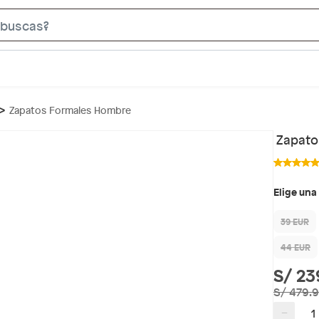
S
e
a
r
c
Zapatos Formales Hombre
h
B
Zapato
a
r
Elige una
39 EUR
44 EUR
S/ 23
S/ 479.
−