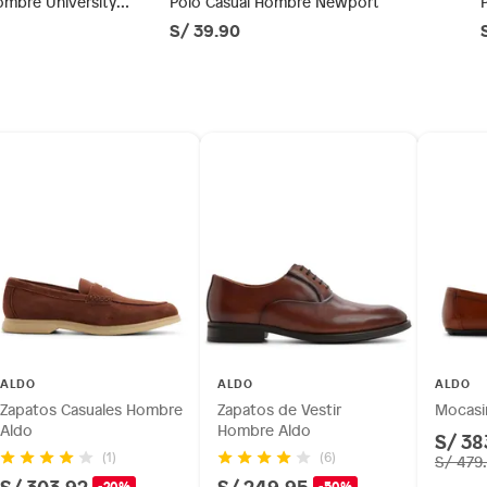
ombre University
Polo Casual Hombre Newport
S/ 39.90
ésticos, tecnología, línea blanca, colchones, muebles,
20
inión
os, suplementos alimenticios, vitaminas.
e
as de baño con señales de uso, sin empaques, etiquetas o
ALDO
ALDO
ALDO
Zapatos Casuales Hombre
Zapatos de Vestir
Mocasi
Aldo
Hombre Aldo
S/ 38
(1)
(6)
S/ 479
S/ 303.92
S/ 249.95
-20%
-50%