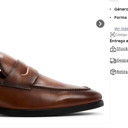
Géner
Forma 
Ver más
Código
Entrega 
Stock
Despa
Retir