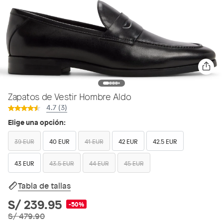
Zapatos de Vestir Hombre Aldo
4.7 (3)
Elige una opción:
39 EUR
40 EUR
41 EUR
42 EUR
42.5 EUR
43 EUR
43.5 EUR
44 EUR
45 EUR
Tabla de tallas
S/ 239.95
-50%
S/ 479.90