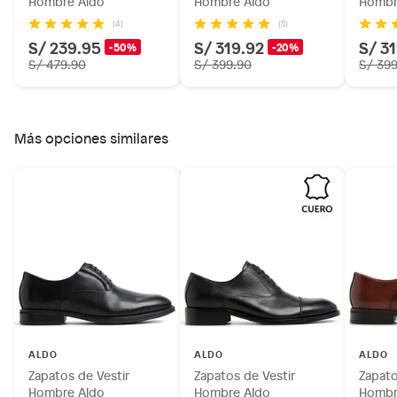
Hombre Aldo
Hombre Aldo
Hombr
(4)
(5)
S/ 239.95
S/ 319.92
S/ 3
-50%
-20%
S/ 479.90
S/ 399.90
S/ 39
Más opciones similares
ALDO
ALDO
ALDO
Zapatos de Vestir
Zapatos de Vestir
Zapato
Hombre Aldo
Hombre Aldo
Hombr