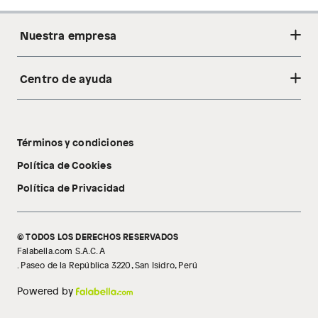
Nuestra empresa
Centro de ayuda
Acerca de nosotros
Sostenibilidad
Cambios y devoluciones
Tiendas
Términos y condiciones
Libro de reclamaciones
Tecnología Pillow Walk
Política de Cookies
Política de Privacidad
© TODOS LOS DERECHOS RESERVADOS
Falabella.com S.A.C. A
. Paseo de la República 3220, San Isidro, Perú
Powered by