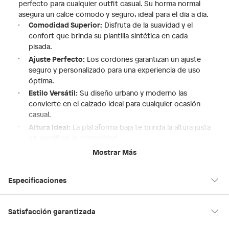
perfecto para cualquier outfit casual. Su horma normal
asegura un calce cómodo y seguro, ideal para el día a día.
Comodidad Superior:
Disfruta de la suavidad y el
confort que brinda su plantilla sintética en cada
pisada.
Ajuste Perfecto:
Los cordones garantizan un ajuste
seguro y personalizado para una experiencia de uso
óptima.
Estilo Versátil:
Su diseño urbano y moderno las
convierte en el calzado ideal para cualquier ocasión
casual.
Altura Ideal:
La plataforma baja te brinda la altura justa
sin sacrificar la comodidad.
Durabilidad Garantizada:
Fabricadas con materiales
Mostrar Más
de alta calidad, estas zapatillas están diseñadas para
resistir el uso diario.
Especificaciones
Con las zapatillas Aldo Wildflowers182, no solo estarás a
la moda, sino que también disfrutarás de la máxima
comodidad y durabilidad. ¡Haz que cada paso cuente!
Hecho en
Suiza
Satisfacción garantizada