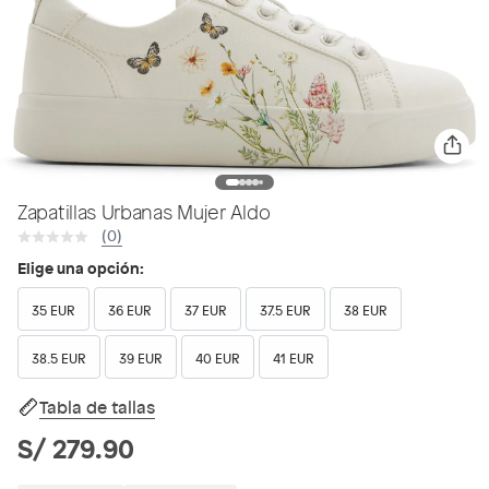
Zapatillas Urbanas Mujer Aldo
(0)
Elige una opción:
35 EUR
36 EUR
37 EUR
37.5 EUR
38 EUR
38.5 EUR
39 EUR
40 EUR
41 EUR
Tabla de tallas
S/ 279.90