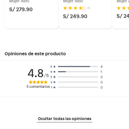
Mujer Aldo
Mujer Aldo
Mujer 
S/ 279.90
(3)
S/ 2
S/ 249.90
Opiniones de este producto
4
5
4.8
1
4
/5
0
3
0
2
5
comentarios
0
1
Ocultar todas las opiniones