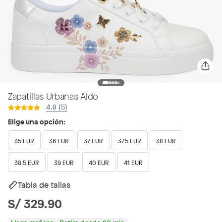
Zapatillas Urbanas Aldo
4.8 (5)
Elige una opción:
35 EUR
36 EUR
37 EUR
37.5 EUR
38 EUR
38.5 EUR
39 EUR
40 EUR
41 EUR
Tabla de tallas
S/ 329.90