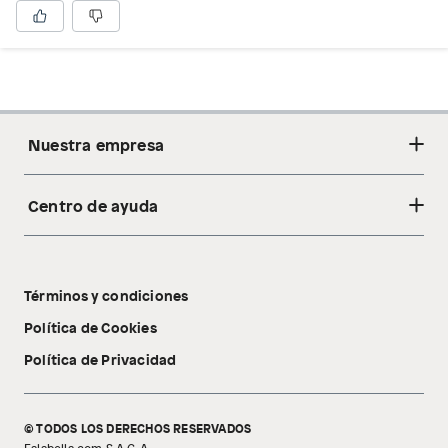
Nuestra empresa
Centro de ayuda
Acerca de nosotros
Sostenibilidad
Cambios y devoluciones
Tiendas
Términos y condiciones
Libro de reclamaciones
Tecnología Pillow Walk
Política de Cookies
Política de Privacidad
© TODOS LOS DERECHOS RESERVADOS