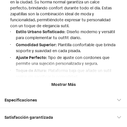
en la ciudad. Su horma normal garantiza un calce
perfecto, brindando confort durante todo el día. Estas
zapatillas son la combinación ideal de moda y
funcionalidad, permitiéndote expresar tu personalidad
con un toque de elegancia sutil.
Estilo Urbano Sofisticado:
Diseño moderno y versátil
para complementar tu outfit diario.
Comodidad Superior:
Plantilla confortable que brinda
soporte y suavidad en cada pisada.
Ajuste Perfecto:
Tipo de ajuste con cordones que
permite una sujeción personalizada y segura.
Toque de Altura:
Plataforma baja que añade un sutil
realce sin sacrificar la comodidad.
Modelo Exclusivo:
PALAZZI125, un nombre que evoca
Mostrar Más
distinción y calidad.
Especificaciones
Hecho en
Suiza
Satisfacción garantizada