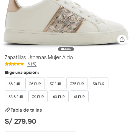
Zapatillas Urbanas Mujer Aldo
5 (6)
Elige una opción:
35 EUR
36 EUR
37 EUR
37.5 EUR
38 EUR
38.5 EUR
39 EUR
40 EUR
41 EUR
Tabla de tallas
S/ 279.90