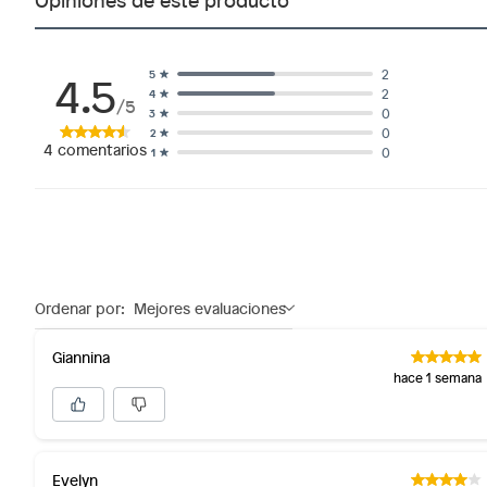
4.5
2
5
2
4
/5
0
3
0
2
4
comentarios
0
1
Ordenar por:
Mejores evaluaciones
Giannina
hace 1 semana
Evelyn