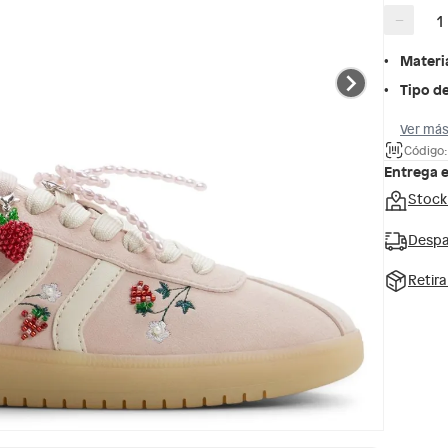
−
Materi
Tipo de
Ver más
Código:
Entrega 
Stock
Despa
Retir