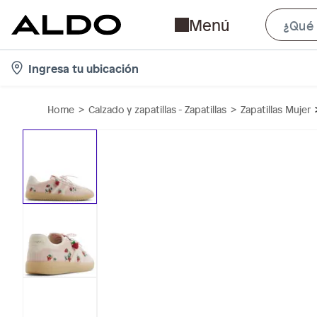
Menú
l
Ingresa tu ubicación
o
c
Home
Calzado y zapatillas - Zapatillas
Zapatillas Mujer
a
t
i
o
n
-
i
c
o
n