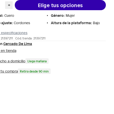
Elige tus opciones
+
al
:
Género
:
Cuero
Mujer
 ajuste
:
Altura de la plataforma
:
Cordones
Bajo
 especificaciones
 21397211
Cód. tienda: 21397211
en
Cercado De Lima
 en tienda
cho a domicilio
Llega mañana
a tu compra
Retira desde 90 min