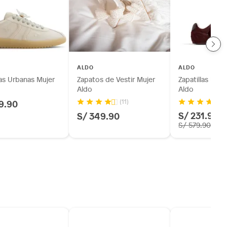
ALDO
ALDO
las Urbanas Mujer
Zapatos de Vestir Mujer
Zapatillas Urb
Aldo
Aldo
9.90
(11)
S/ 231.96
S/ 349.90
-
S/ 579.90