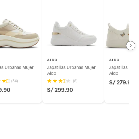
ALDO
ALDO
las Urbanas Mujer
Zapatillas Urbanas Mujer
Zapatillas Urb
Aldo
Aldo
S/ 279.90
(34)
(8)
9.90
S/ 299.90