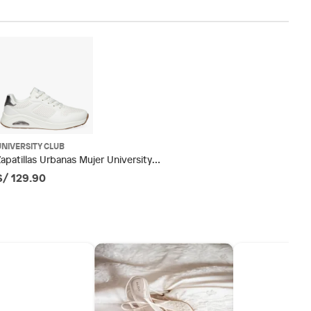
UNIVERSITY CLUB
Zapatillas Urbanas Mujer University
Club
S/ 129.90