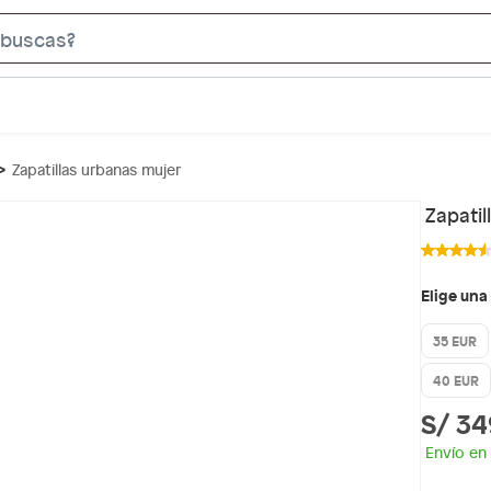
S
e
a
r
c
Zapatillas urbanas mujer
h
B
Zapati
a
r
Elige una
35 EUR
40 EUR
S/ 34
Envío en