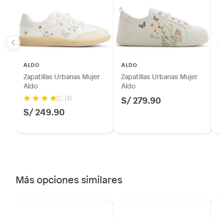
sellos.
Alimentos, bebidas, fórmulas y leches para bebés.
Productos hechos a medida.
Pinturas de color a pedido.
Plantas.
ALDO
ALDO
Productos que hayan sido previamente instalados.
Zapatillas Urbanas Mujer
Zapatillas Urbanas Mujer
Baterías de auto.
Aldo
Aldo
Motocicletas y bicicletas motorizadas.
S/ 279.90
(3)
S/ 249.90
Licores y cigarros electrónicos.
Más opciones similares