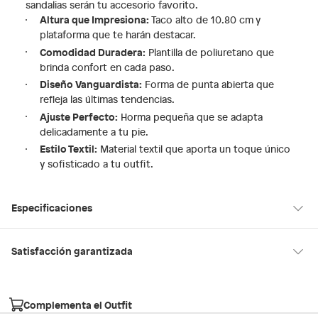
sandalias serán tu accesorio favorito.
Altura que Impresiona:
Taco alto de 10.80 cm y
plataforma que te harán destacar.
Comodidad Duradera:
Plantilla de poliuretano que
brinda confort en cada paso.
Diseño Vanguardista:
Forma de punta abierta que
refleja las últimas tendencias.
Ajuste Perfecto:
Horma pequeña que se adapta
delicadamente a tu pie.
Estilo Textil:
Material textil que aporta un toque único
y sofisticado a tu outfit.
Especificaciones
Condicion del
Nuevo
Satisfacción garantizada
producto
30 días desde que los recibes
La mayoría de los productos tienen
para hacer una devolución.
Complementa el Outfit
Hecho en
Suiza
Sin embargo, tenemos categorías que cuentan con plazos