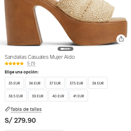
Sandalias Casuales Mujer Aldo
5 (1)
Elige una opción:
35 EUR
36 EUR
37 EUR
37.5 EUR
38 EUR
38.5 EUR
39 EUR
40 EUR
41 EUR
Tabla de tallas
S/ 279.90