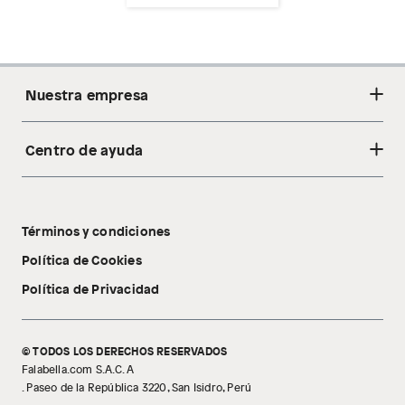
Nuestra empresa
Centro de ayuda
Acerca de nosotros
Sostenibilidad
Cambios y devoluciones
Tiendas
Términos y condiciones
Libro de reclamaciones
Tecnología Pillow Walk
Política de Cookies
Política de Privacidad
© TODOS LOS DERECHOS RESERVADOS
Falabella.com S.A.C. A
. Paseo de la República 3220, San Isidro, Perú