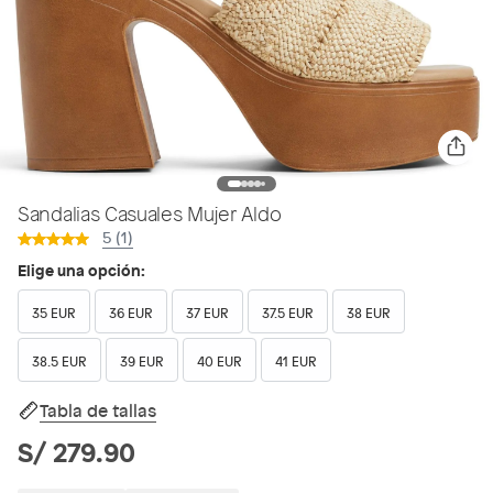
Sandalias Casuales Mujer Aldo
5 (1)
Elige una opción:
35 EUR
36 EUR
37 EUR
37.5 EUR
38 EUR
38.5 EUR
39 EUR
40 EUR
41 EUR
Tabla de tallas
S/ 279.90