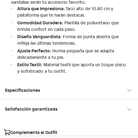
sandalias serán tu accesorio favorito.
Altura que Impresiona:
Taco alto de 10.80 cm y
plataforma que te harán destacar.
Comodidad Duradera:
Plantilla de poliuretano que
brinda confort en cada paso.
Diseño Vanguardista:
Forma de punta abierta que
refleja las últimas tendencias.
Ajuste Perfecto:
Horma pequeña que se adapta
delicadamente a tu pie.
Estilo Textil:
Material textil que aporta un toque único
y sofisticado a tu outfit.
Especificaciones
Condicion del
Nuevo
Satisfacción garantizada
producto
30 días desde que los recibes
La mayoría de los productos tienen
para hacer una devolución.
Complementa el Outfit
Hecho en
Suiza
Sin embargo, tenemos categorías que cuentan con plazos