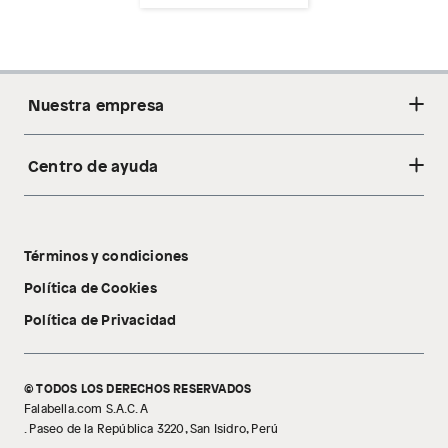
Nuestra empresa
Centro de ayuda
Acerca de nosotros
Sostenibilidad
Cambios y devoluciones
Tiendas
Términos y condiciones
Libro de reclamaciones
Tecnología Pillow Walk
Política de Cookies
Política de Privacidad
© TODOS LOS DERECHOS RESERVADOS
Falabella.com S.A.C. A
. Paseo de la República 3220, San Isidro, Perú