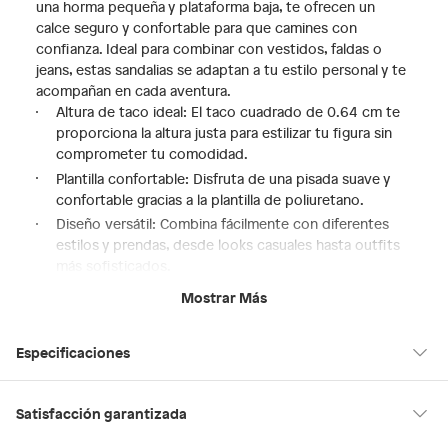
una horma pequeña y plataforma baja, te ofrecen un
calce seguro y confortable para que camines con
confianza. Ideal para combinar con vestidos, faldas o
jeans, estas sandalias se adaptan a tu estilo personal y te
acompañan en cada aventura.
Altura de taco ideal: El taco cuadrado de 0.64 cm te
proporciona la altura justa para estilizar tu figura sin
comprometer tu comodidad.
Plantilla confortable: Disfruta de una pisada suave y
confortable gracias a la plantilla de poliuretano.
Diseño versátil: Combina fácilmente con diferentes
estilos y prendas, desde looks casuales hasta outfits
más sofisticados.
Estilo y comodidad: Luce a la moda sin renunciar al
Mostrar Más
bienestar de tus pies.
Calce seguro: La horma pequeña garantiza un ajuste
Especificaciones
perfecto y evita deslizamientos.
Hecho en
Suiza
Satisfacción garantizada