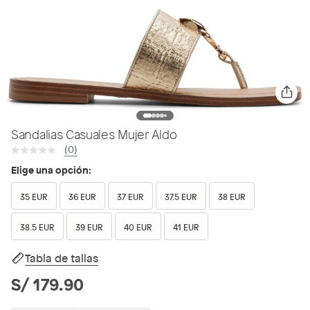
Sandalias Casuales Mujer Aldo
(0)
Elige una opción:
35 EUR
36 EUR
37 EUR
37.5 EUR
38 EUR
38.5 EUR
39 EUR
40 EUR
41 EUR
Tabla de tallas
S/ 179.90