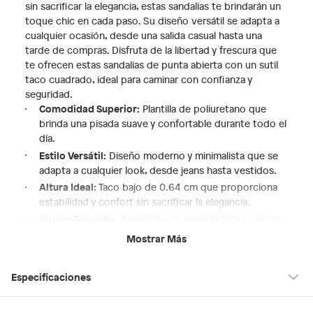
sin sacrificar la elegancia, estas sandalias te brindarán un
toque chic en cada paso. Su diseño versátil se adapta a
cualquier ocasión, desde una salida casual hasta una
tarde de compras. Disfruta de la libertad y frescura que
te ofrecen estas sandalias de punta abierta con un sutil
taco cuadrado, ideal para caminar con confianza y
seguridad.
Comodidad Superior:
Plantilla de poliuretano que
brinda una pisada suave y confortable durante todo el
día.
Estilo Versátil:
Diseño moderno y minimalista que se
adapta a cualquier look, desde jeans hasta vestidos.
Altura Ideal:
Taco bajo de 0.64 cm que proporciona
estabilidad y confort sin sacrificar la elegancia.
Horma Pequeña:
Asegúrate de elegir la talla correcta
para un ajuste perfecto y una experiencia de uso
Mostrar Más
óptima.
Toque Casual Chic:
Perfectas para complementar tus
Especificaciones
outfits de verano con un estilo relajado y sofisticado.