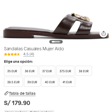
Sandalias Casuales Mujer Aldo
4.5 (4)
Elige una opción:
35 EUR
36 EUR
37 EUR
37.5 EUR
38 EUR
38.5 EUR
39 EUR
40 EUR
41 EUR
Tabla de tallas
S/ 179.90