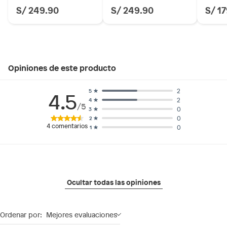
S/ 249.90
S/ 249.90
S/ 1
Opiniones de este producto
2
5
4.5
2
4
/5
0
3
0
2
4
comentarios
0
1
Ocultar todas las opiniones
Ordenar por:
Mejores evaluaciones