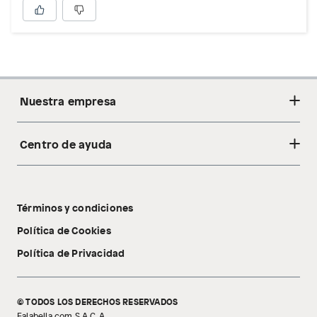
Nuestra empresa
Centro de ayuda
Acerca de nosotros
Sostenibilidad
Cambios y devoluciones
Tiendas
Términos y condiciones
Libro de reclamaciones
Tecnología Pillow Walk
Política de Cookies
Política de Privacidad
© TODOS LOS DERECHOS RESERVADOS
Falabella.com S.A.C. A