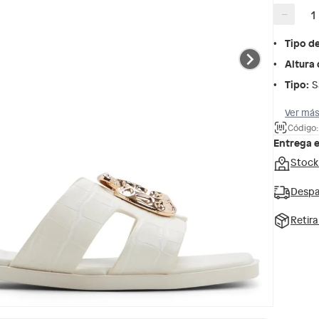
−
Tipo d
Altura 
Tipo
:
S
Ver más
Código:
Entrega 
Stock
Despa
Retir