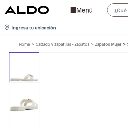
Menú
l
Ingresa tu ubicación
o
c
Home
Calzado y zapatillas - Zapatos
Zapatos Mujer
a
t
i
o
n
-
i
c
o
n