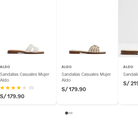
os, suplementos alimenticios, vitaminas.
co
as de baño con señales de uso, sin empaques, etiquetas o
as
a
ALDO
ALDO
ALDO
Sandalias Casuales Mujer
Sandalias Casuales Mujer
Sandali
Aldo
Aldo
S/ 21
S/ 179.90
(5)
m
S/ 179.90
 a 4 cm)