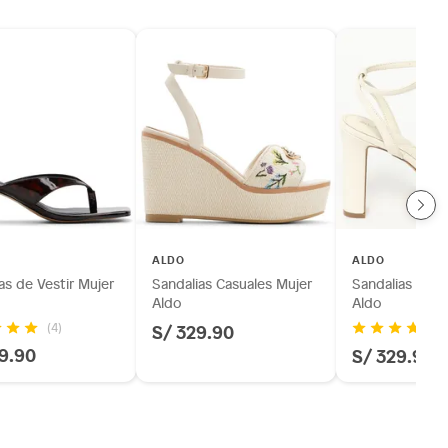
ALDO
ALDO
as de Vestir Mujer
Sandalias Casuales Mujer
Sandalias de V
Aldo
Aldo
S/ 329.90
(4)
(2
9.90
S/ 329.90