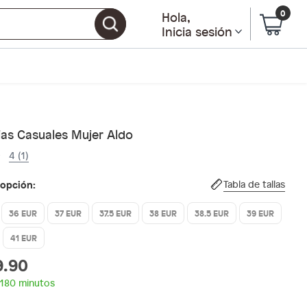
0
Hola
,
Inicia sesión
ias Casuales Mujer Aldo
4 (1)
 opción:
Tabla de tallas
36 EUR
37 EUR
37.5 EUR
38 EUR
38.5 EUR
39 EUR
41 EUR
9.90
 180 minutos