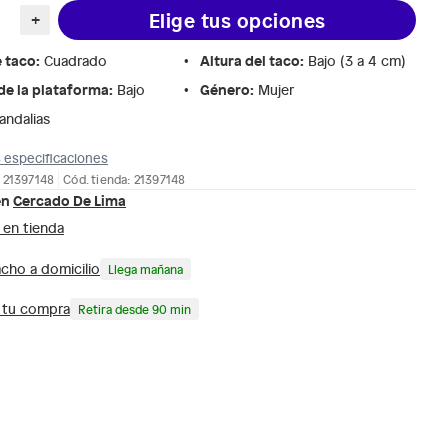
Elige tus opciones
+
e taco
:
Altura del taco
:
Cuadrado
Bajo (3 a 4 cm)
de la plataforma
:
Género
:
Bajo
Mujer
andalias
 especificaciones
 21397148
Cód. tienda: 21397148
en
Cercado De Lima
 en tienda
cho a domicilio
Llega mañana
a tu compra
Retira desde 90 min