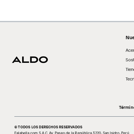
Nue
Ace
Sost
Tien
Tecn
Términ
© TODOS LOS DERECHOS RESERVADOS
Falabella.com S.A.C. Av. Paseo de la República 3220, San Isidro, Perú