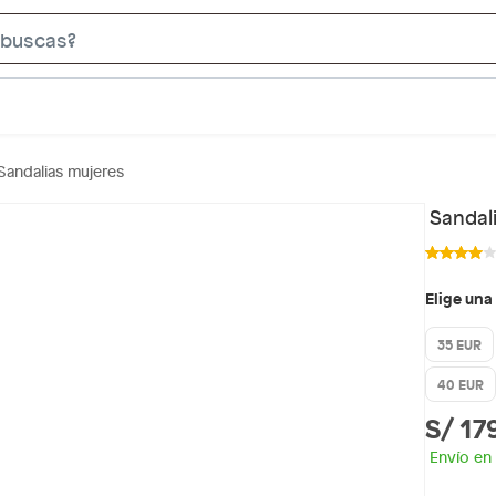
S
e
a
r
c
Sandalias mujeres
h
B
Sandal
a
r
Elige una
35 EUR
40 EUR
S/ 17
Envío en