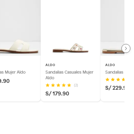
ALDO
ALDO
as Mujer Aldo
Sandalias Casuales Mujer
Sandalias Muje
Aldo
9.90
(2)
S/ 229.90
S/ 179.90