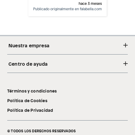
hace 3 meses
Publicado originalmente en
falabella.com
Nuestra empresa
Centro de ayuda
Acerca de nosotros
Sostenibilidad
Cambios y devoluciones
Tiendas
Términos y condiciones
Libro de reclamaciones
Tecnología Pillow Walk
Política de Cookies
Política de Privacidad
© TODOS LOS DERECHOS RESERVADOS