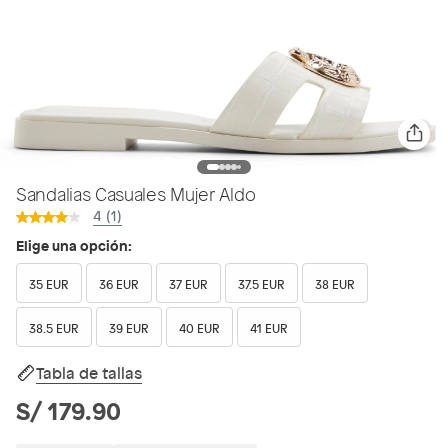
Sandalias Casuales Mujer Aldo
4 (1)
Elige una opción:
35 EUR
36 EUR
37 EUR
37.5 EUR
38 EUR
38.5 EUR
39 EUR
40 EUR
41 EUR
Tabla de tallas
S/ 179.90