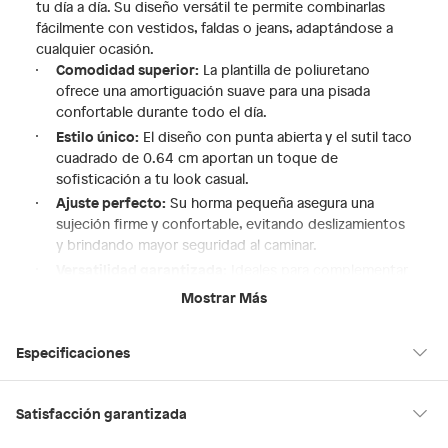
tu día a día. Su diseño versátil te permite combinarlas
fácilmente con vestidos, faldas o jeans, adaptándose a
cualquier ocasión.
Comodidad superior:
La plantilla de poliuretano
ofrece una amortiguación suave para una pisada
confortable durante todo el día.
Estilo único:
El diseño con punta abierta y el sutil taco
cuadrado de 0.64 cm aportan un toque de
sofisticación a tu look casual.
Ajuste perfecto:
Su horma pequeña asegura una
sujeción firme y confortable, evitando deslizamientos
y brindando mayor seguridad al caminar.
Versatilidad garantizada:
Ideales para complementar
tus outfits de verano, desde un paseo por la ciudad
Mostrar Más
hasta una salida con amigas.
Calidad y durabilidad:
Elaboradas con materiales de
Especificaciones
alta calidad para asegurar su resistencia y durabilidad,
para que disfrutes de tus sandalias por mucho
tiempo.
Hecho en
Suiza
Satisfacción garantizada