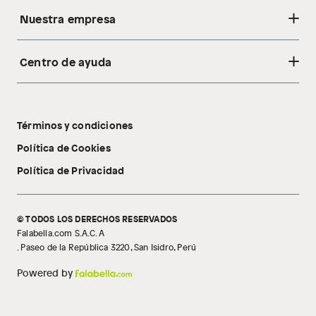
Nuestra empresa
Centro de ayuda
Acerca de nosotros
Sostenibilidad
Cambios y devoluciones
Tiendas
Términos y condiciones
Libro de reclamaciones
Tecnología Pillow Walk
Política de Cookies
Política de Privacidad
© TODOS LOS DERECHOS RESERVADOS
Falabella.com S.A.C. A
. Paseo de la República 3220, San Isidro, Perú
Powered by