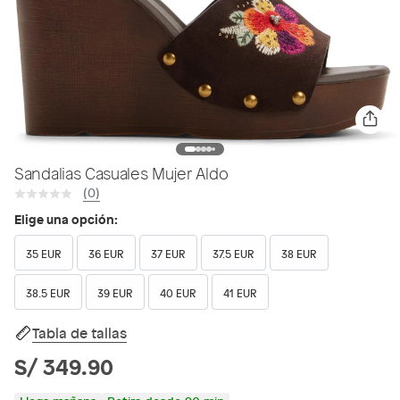
Sandalias Casuales Mujer Aldo
(0)
Elige una opción:
35 EUR
36 EUR
37 EUR
37.5 EUR
38 EUR
38.5 EUR
39 EUR
40 EUR
41 EUR
Tabla de tallas
S/ 349.90