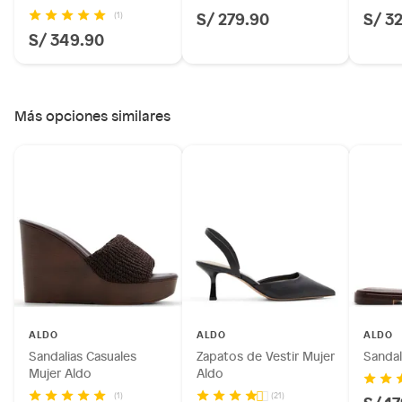
S/ 279.90
S/ 3
(1)
S/ 349.90
Más opciones similares
ALDO
ALDO
ALDO
Sandalias Casuales
Zapatos de Vestir Mujer
Sandal
Mujer Aldo
Aldo
(1)
(21)
S/ 1