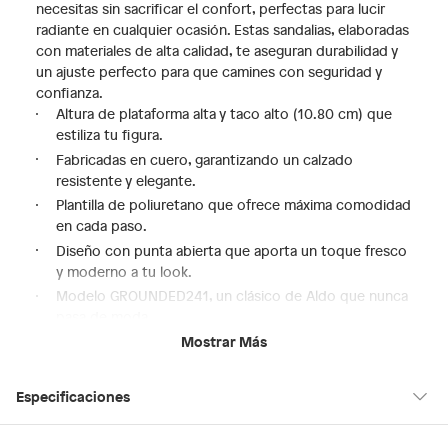
necesitas sin sacrificar el confort, perfectas para lucir
radiante en cualquier ocasión. Estas sandalias, elaboradas
con materiales de alta calidad, te aseguran durabilidad y
un ajuste perfecto para que camines con seguridad y
confianza.
Altura de plataforma alta y taco alto (10.80 cm) que
estiliza tu figura.
Fabricadas en cuero, garantizando un calzado
resistente y elegante.
Plantilla de poliuretano que ofrece máxima comodidad
en cada paso.
Diseño con punta abierta que aporta un toque fresco
y moderno a tu look.
Modelo GROUNDED241, un clásico de Aldo que nunca
pasa de moda.
Mostrar Más
Experimenta la combinación perfecta de moda y confort
con estas sandalias de cuña Aldo. Su horma pequeña
asegura un calce preciso, mientras que su diseño versátil
Especificaciones
te permite combinarlas fácilmente con tus outfits
favoritos. ¡Destaca con cada paso y siéntete segura y a la
moda!