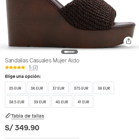
Sandalias Casuales Mujer Aldo
5 (2)
Elige una opción:
35 EUR
36 EUR
37 EUR
37.5 EUR
38 EUR
38.5 EUR
39 EUR
40 EUR
41 EUR
Tabla de tallas
S/ 349.90