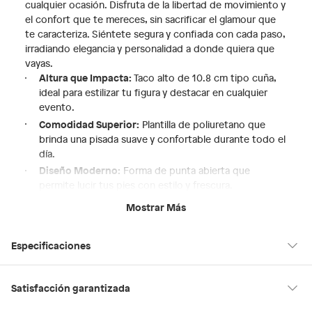
cualquier ocasión. Disfruta de la libertad de movimiento y
el confort que te mereces, sin sacrificar el glamour que
te caracteriza. Siéntete segura y confiada con cada paso,
irradiando elegancia y personalidad a donde quiera que
vayas.
Altura que Impacta:
Taco alto de 10.8 cm tipo cuña,
ideal para estilizar tu figura y destacar en cualquier
evento.
Comodidad Superior:
Plantilla de poliuretano que
brinda una pisada suave y confortable durante todo el
día.
Diseño Moderno:
Forma de punta abierta que
permite lucir tus pies con estilo y frescura.
Ajuste Perfecto:
Horma pequeña que se adapta
Mostrar Más
delicadamente a la forma de tu pie, brindando mayor
seguridad al caminar.
Especificaciones
Estilo Versátil:
Perfectas para complementar looks
casuales o elevar outfits más formales, adaptándose a
tu estilo único.
Hecho en
Suiza
Satisfacción garantizada