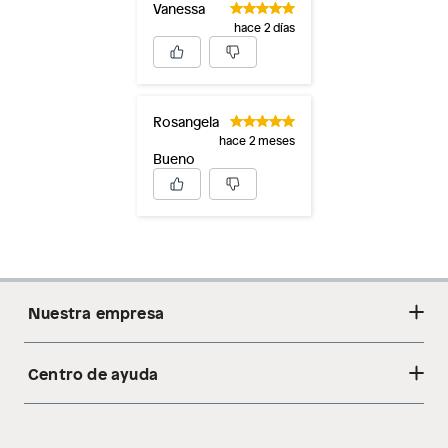
Vanessa
hace 2 días
Rosangela
hace 2 meses
Bueno
Nuestra empresa
Centro de ayuda
Acerca de nosotros
Sostenibilidad
Cambios y devoluciones