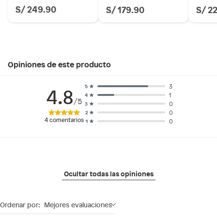
S/ 249.90
S/ 179.90
S/ 2
Opiniones de este producto
3
5
4.8
1
4
/5
0
3
0
2
4
comentarios
0
1
Ocultar todas las opiniones
Ordenar por:
Mejores evaluaciones