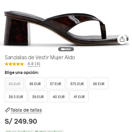
Sandalias de Vestir Mujer Aldo
4.8 (4)
Elige una opción:
35 EUR
36 EUR
37 EUR
37.5 EUR
38 EUR
38.5 EUR
39 EUR
40 EUR
41 EUR
Tabla de tallas
S/ 249.90