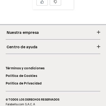
Nuestra empresa
Centro de ayuda
Acerca de nosotros
Sostenibilidad
Cambios y devoluciones
Tiendas
Términos y condiciones
Libro de reclamaciones
Tecnología Pillow Walk
Política de Cookies
Política de Privacidad
© TODOS LOS DERECHOS RESERVADOS
Falabella.com S.A.C. A