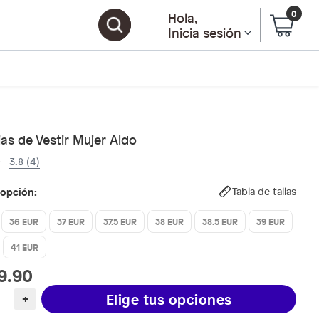
0
Hola
,
Inicia sesión
as de Vestir Mujer Aldo
3.8 (4)
 opción:
Tabla de tallas
36 EUR
37 EUR
37.5 EUR
38 EUR
38.5 EUR
39 EUR
41 EUR
9.90
Elige tus opciones
+