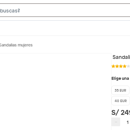
S
e
a
r
c
Sandalias mujeres
h
B
Sandali
a
r
Elige una
35 EUR
40 EUR
S/ 24
−