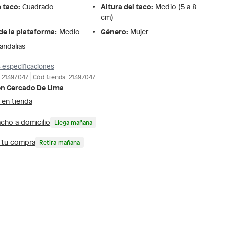
e taco
:
Altura del taco
:
Cuadrado
Medio (5 a 8
cm)
de la plataforma
:
Género
:
Medio
Mujer
andalias
 especificaciones
 21397047
Cód. tienda: 21397047
en
Cercado De Lima
 en tienda
cho a domicilio
Llega mañana
a tu compra
Retira mañana