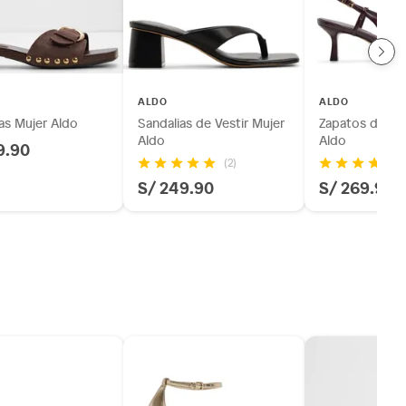
ALDO
ALDO
as Mujer Aldo
Sandalias de Vestir Mujer
Zapatos de Ves
Aldo
Aldo
9.90
(2)
S/ 249.90
S/ 269.90