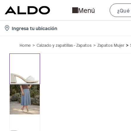
Menú
l
Ingresa tu ubicación
o
c
Home
Calzado y zapatillas - Zapatos
Zapatos Mujer
a
t
i
o
n
-
i
c
o
n