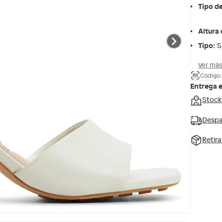
Tipo d
Altura 
Tipo
:
S
Ver más
Código:
Entrega 
Stock
Despa
Retir