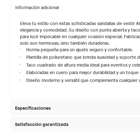
Información adicional
Eleva tu estilo con estas sofisticadas sandalias de vestir
elegancia y comodidad. Su diseño con punta abierta y taco
para lucir impecable en cualquier ocasión especial. Fabrica
solo son hermosas, sino también duraderas.
Horma pequeña para un ajuste seguro y confortable.
Plantilla de poliuretano que brinda suavidad y soporte d
Taco cuadrado de altura media ideal para eventos y cel
Elaboradas en cuero para mayor durabilidad y un toque 
Diseño moderno y versátil que complementa cualquier o
Especificaciones
Satisfacción garantizada
Hecho en
Suiza
30 días desde que
La mayoría de los productos tienen