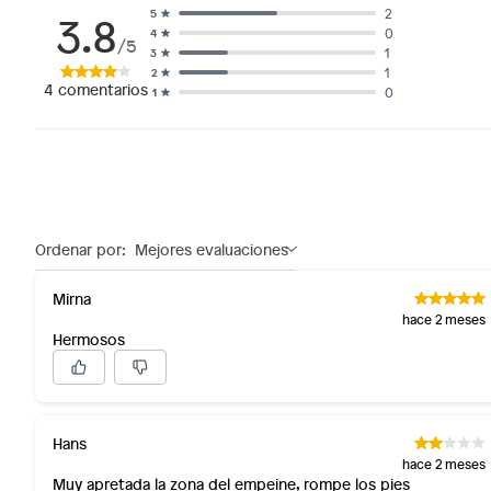
3.8
2
5
0
4
/5
1
3
1
2
4
comentarios
0
1
Ordenar por:
Mejores evaluaciones
Mirna
hace 2 meses
Hermosos
Hans
hace 2 meses
Muy apretada la zona del empeine, rompe los pies