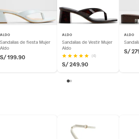
as
a
ALDO
ALDO
ALDO
Sandalias de fiesta Mujer
Sandalias de Vestir Mujer
Sandali
Aldo
Aldo
S/ 27
S/ 199.90
(4)
m
S/ 249.90
(5 a 8 cm)