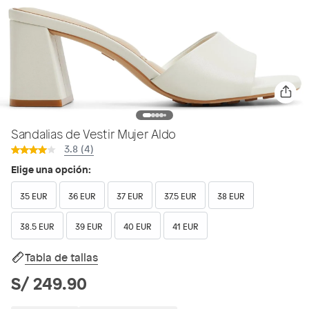
Sandalias de Vestir Mujer Aldo
3.8 (4)
Elige una opción:
35 EUR
36 EUR
37 EUR
37.5 EUR
38 EUR
38.5 EUR
39 EUR
40 EUR
41 EUR
Tabla de tallas
S/ 249.90