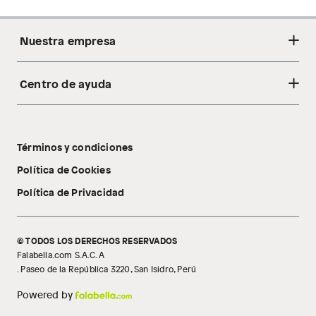
Nuestra empresa
Centro de ayuda
Acerca de nosotros
Sostenibilidad
Cambios y devoluciones
Tiendas
Términos y condiciones
Libro de reclamaciones
Tecnología Pillow Walk
Política de Cookies
Política de Privacidad
© TODOS LOS DERECHOS RESERVADOS
Falabella.com S.A.C. A
. Paseo de la República 3220, San Isidro, Perú
Powered by