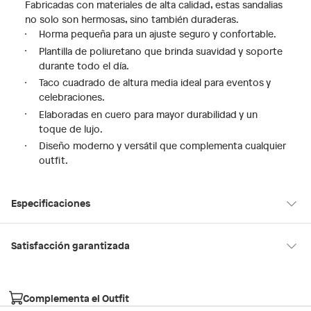
Fabricadas con materiales de alta calidad, estas sandalias
no solo son hermosas, sino también duraderas.
Horma pequeña para un ajuste seguro y confortable.
Plantilla de poliuretano que brinda suavidad y soporte
durante todo el día.
Taco cuadrado de altura media ideal para eventos y
celebraciones.
Elaboradas en cuero para mayor durabilidad y un
toque de lujo.
Diseño moderno y versátil que complementa cualquier
outfit.
Especificaciones
Hecho en
Suiza
Satisfacción garantizada
30 días desde que los recibes
La mayoría de los productos tienen
para hacer una devolución.
Condicion del
Nuevo
Complementa el Outfit
producto
Sin embargo, tenemos categorías que cuentan con plazos