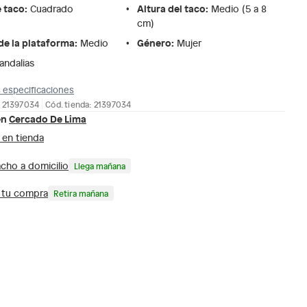
e taco
:
Altura del taco
:
Cuadrado
Medio (5 a 8
cm)
de la plataforma
:
Género
:
Medio
Mujer
andalias
 especificaciones
: 21397034
Cód. tienda: 21397034
en
Cercado De Lima
 en tienda
cho a domicilio
Llega mañana
a tu compra
Retira mañana