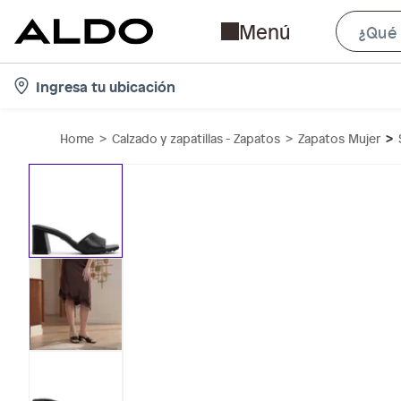
Menú
l
Ingresa tu ubicación
o
c
Home
Calzado y zapatillas - Zapatos
Zapatos Mujer
a
t
i
o
n
-
i
c
o
n