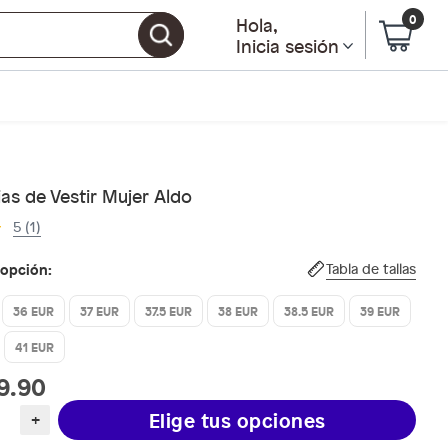
0
Hola
,
Inicia sesión
as de Vestir Mujer Aldo
5 (1)
 opción:
Tabla de tallas
36 EUR
37 EUR
37.5 EUR
38 EUR
38.5 EUR
39 EUR
41 EUR
9.90
Elige tus opciones
+