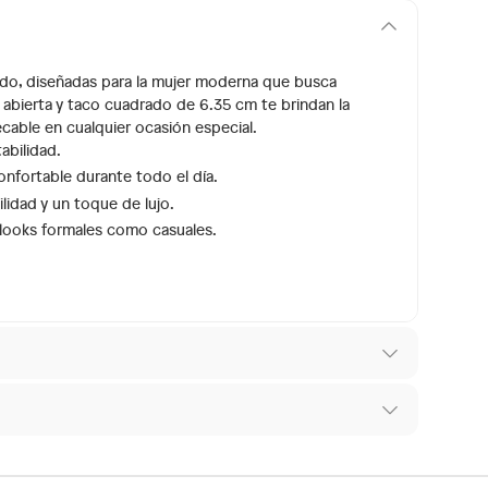
 Aldo, diseñadas para la mujer moderna que busca
abierta y taco cuadrado de 6.35 cm te brindan la
mpecable en cualquier ocasión especial.
abilidad.
onfortable durante todo el día.
lidad y un toque de lujo.
 looks formales como casuales.
 los recibes para hacer una devolución.
os diferentes, otras con restricciones y algunas