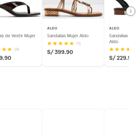
ALDO
ALDO
as de Vestir Mujer
Sandalias Mujer Aldo
Sandalias Casu
Aldo
(1)
(4)
S/ 399.90
9.90
S/ 229.90