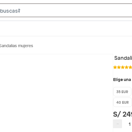
S
e
a
r
c
Sandalias mujeres
h
B
Sandali
a
r
Elige una
35 EUR
40 EUR
S/ 24
−