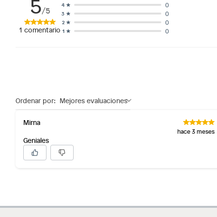
5
0
4
/5
0
3
0
2
1
comentario
0
1
Ordenar por:
Mejores evaluaciones
Mirna
hace 3 meses
Geniales