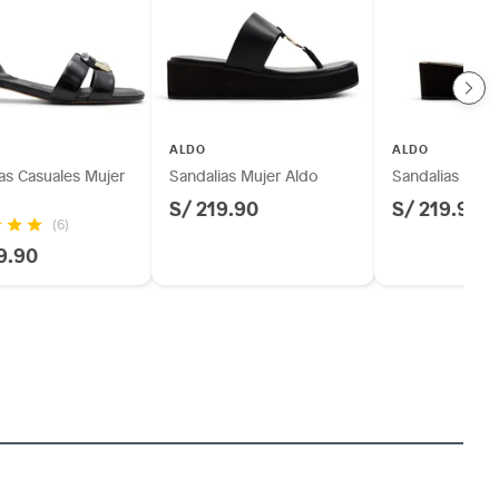
ALDO
ALDO
as Casuales Mujer
Sandalias Mujer Aldo
Sandalias Muje
S/ 219.90
S/ 219.90
(6)
9.90