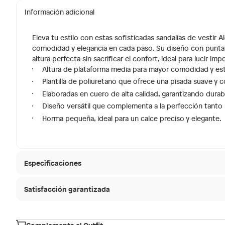
Información adicional
Eleva tu estilo con estas sofisticadas sandalias de vestir
comodidad y elegancia en cada paso. Su diseño con punta 
altura perfecta sin sacrificar el confort, ideal para lucir i
Altura de plataforma media para mayor comodidad y est
Plantilla de poliuretano que ofrece una pisada suave y c
Elaboradas en cuero de alta calidad, garantizando durabi
Diseño versátil que complementa a la perfección tanto
Horma pequeña, ideal para un calce preciso y elegante.
Especificaciones
Satisfacción garantizada
Hecho en
Suiza
30 días desde que
La mayoría de los productos tienen
Condicion del producto
Nuevo
Sin embargo, tenemos categorías que cuentan con plaz