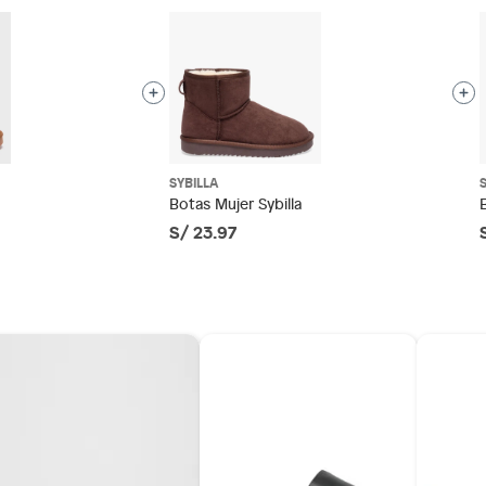
 son:
ndedores tienen:
01
tros productos para asfalto, hormigón, albañilería.
SYBILLA
tano
otros productos para asfalto.
Botas Mujer Sybilla
S/ 23.97
ésticos, tecnología, línea blanca, colchones, muebles,
do
inión
os, suplementos alimenticios, vitaminas.
as de baño con señales de uso, sin empaques, etiquetas o
as