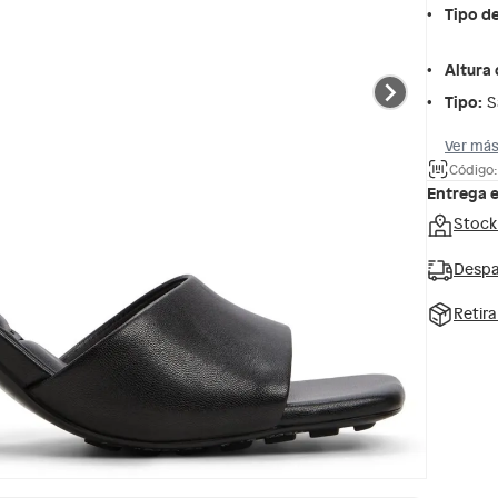
Tipo d
Altura 
Tipo
:
S
Ver más
Código
Entrega 
Stock
Despa
Retir