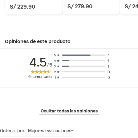
S/ 279.90
S/ 2
S/ 229.90
Opiniones de este producto
4
5
4.5
1
4
/5
1
3
0
2
6
comentarios
0
1
Ocultar todas las opiniones
Ordenar por:
Mejores evaluaciones