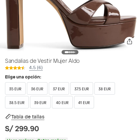
Sandalias de Vestir Mujer Aldo
4.5 (6)
Elige una opción:
35 EUR
36 EUR
37 EUR
37.5 EUR
38 EUR
38.5 EUR
39 EUR
40 EUR
41 EUR
Tabla de tallas
S/ 299.90