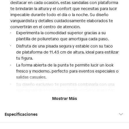
destacar en cada ocasión, estas sandalias con plataforma
te brindarán la altura y el confort que necesitas para lucir
impecable durante todo el día o la noche. Su diseño
vanguardista y detalles cuidadosamente elaborados te
convertirán en el centro de atención.
Experimenta la comodidad superior gracias a su
plantilla de poliuretano que amortigua cada paso.
Disfruta de una pisada segura y estable con su taco
de plataforma de 11.43 cm de altura, ideal para estilizar
tu figura.
La forma abierta de la punta te permite lucir un look
fresco y moderno, perfecto para eventos especiales o
salidas casuales.
Su diseño exclusivo te permitirá combinarla con una
gran variedad de prendas, desde vestidos elegantes
hasta jeans casuales.
Mostrar Más
Elige tu talla ideal, considerando que su horma es
pequeña. ¡Prepárate para deslumbrar con Aldo!
Especificaciones