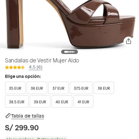
Sandalias de Vestir Mujer Aldo
4.5 (6)
Elige una opción:
35 EUR
36 EUR
37 EUR
37.5 EUR
38 EUR
38.5 EUR
39 EUR
40 EUR
41 EUR
Tabla de tallas
S/ 299.90