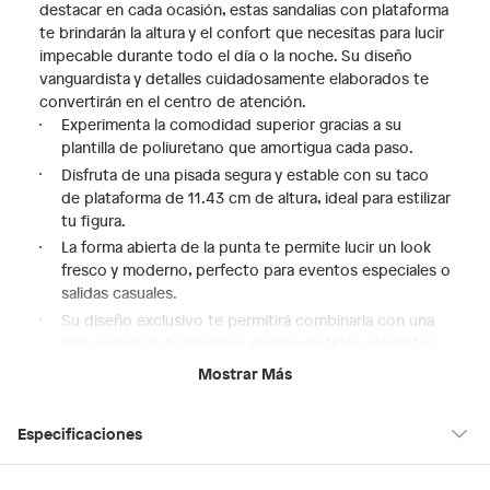
destacar en cada ocasión, estas sandalias con plataforma
te brindarán la altura y el confort que necesitas para lucir
impecable durante todo el día o la noche. Su diseño
vanguardista y detalles cuidadosamente elaborados te
convertirán en el centro de atención.
Experimenta la comodidad superior gracias a su
plantilla de poliuretano que amortigua cada paso.
Disfruta de una pisada segura y estable con su taco
de plataforma de 11.43 cm de altura, ideal para estilizar
tu figura.
La forma abierta de la punta te permite lucir un look
fresco y moderno, perfecto para eventos especiales o
salidas casuales.
Su diseño exclusivo te permitirá combinarla con una
gran variedad de prendas, desde vestidos elegantes
hasta jeans casuales.
Mostrar Más
Elige tu talla ideal, considerando que su horma es
pequeña. ¡Prepárate para deslumbrar con Aldo!
Especificaciones