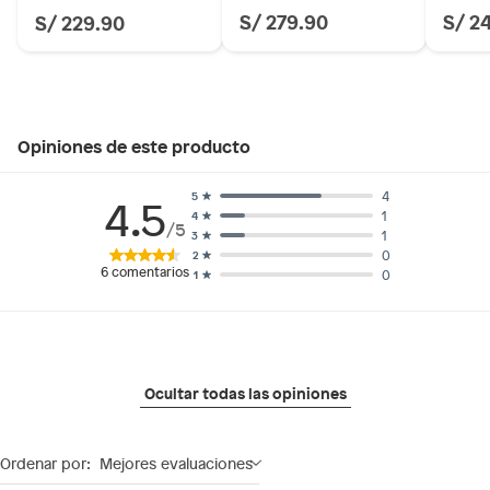
S/ 279.90
S/ 2
S/ 229.90
Opiniones de este producto
4
5
4.5
1
4
/5
1
3
0
2
6
comentarios
0
1
Ocultar todas las opiniones
Ordenar por:
Mejores evaluaciones